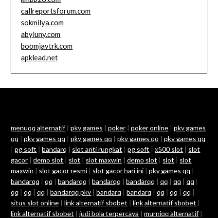
callreportsforum.com
sokmilya.com
abyluny.com
boomjavtrk.com
apklead.net
menuqq alternatif
|
pkv games
|
poker
|
poker online
|
pkv games
qq
|
pkv games qq
|
pkv games qq
|
pkv games qq
|
pkv games qq
|
pg soft
|
bandarq
|
slot anti rungkat
|
pg soft
|
x500 slot
|
slot
gacor
|
demo slot
|
slot
|
slot maxwin
|
demo slot
|
slot
|
slot
maxwin
|
slot gacor resmi
|
slot gacor hari ini
|
pkv games qq
|
bandarqq
|
qq
|
bandarqq
|
bandarqq
|
bandarqq
|
qq
|
qq
|
qq
|
qq
|
qq
|
qq
|
bandarqq pkv
|
bandarq
|
bandarq
|
qq
|
qq
|
qq
|
situs slot online
|
link alternatif sbobet
|
link alternatif sbobet
|
link alternatif sbobet
|
judi bola terpercaya
|
murniqq alternatif
|