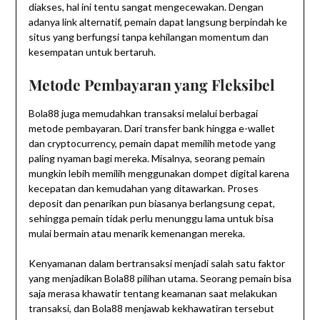
diakses, hal ini tentu sangat mengecewakan. Dengan
adanya link alternatif, pemain dapat langsung berpindah ke
situs yang berfungsi tanpa kehilangan momentum dan
kesempatan untuk bertaruh.
Metode Pembayaran yang Fleksibel
Bola88 juga memudahkan transaksi melalui berbagai
metode pembayaran. Dari transfer bank hingga e-wallet
dan cryptocurrency, pemain dapat memilih metode yang
paling nyaman bagi mereka. Misalnya, seorang pemain
mungkin lebih memilih menggunakan dompet digital karena
kecepatan dan kemudahan yang ditawarkan. Proses
deposit dan penarikan pun biasanya berlangsung cepat,
sehingga pemain tidak perlu menunggu lama untuk bisa
mulai bermain atau menarik kemenangan mereka.
Kenyamanan dalam bertransaksi menjadi salah satu faktor
yang menjadikan Bola88 pilihan utama. Seorang pemain bisa
saja merasa khawatir tentang keamanan saat melakukan
transaksi, dan Bola88 menjawab kekhawatiran tersebut