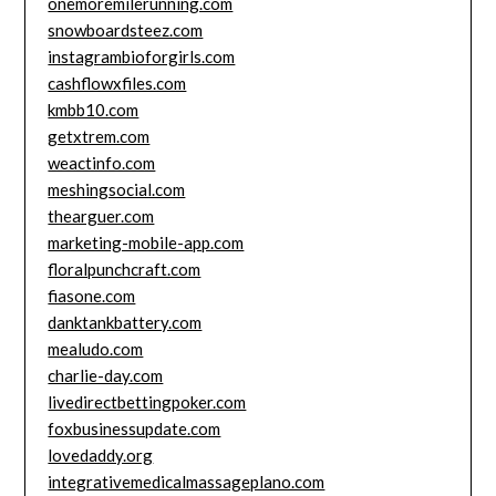
onemoremilerunning.com
snowboardsteez.com
instagrambioforgirls.com
cashflowxfiles.com
kmbb10.com
getxtrem.com
weactinfo.com
meshingsocial.com
thearguer.com
marketing-mobile-app.com
floralpunchcraft.com
fiasone.com
danktankbattery.com
mealudo.com
charlie-day.com
livedirectbettingpoker.com
foxbusinessupdate.com
lovedaddy.org
integrativemedicalmassageplano.com