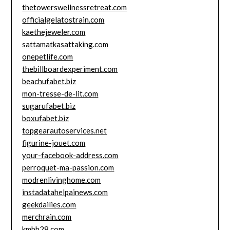
thetowerswellnessretreat.com
officialgelatostrain.com
kaethejeweler.com
sattamatkasattaking.com
onepetlife.com
thebillboardexperiment.com
beachufabet.biz
mon-tresse-de-lit.com
sugarufabet.biz
boxufabet.biz
topgearautoservices.net
figurine-jouet.com
your-facebook-address.com
perroquet-ma-passion.com
modrenlivinghome.com
instadatahelpainews.com
geekdailies.com
merchrain.com
kmbb28.com