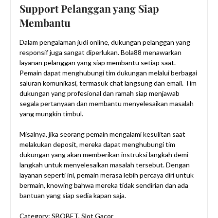
Support Pelanggan yang Siap
Membantu
Dalam pengalaman judi online, dukungan pelanggan yang
responsif juga sangat diperlukan. Bola88 menawarkan
layanan pelanggan yang siap membantu setiap saat.
Pemain dapat menghubungi tim dukungan melalui berbagai
saluran komunikasi, termasuk chat langsung dan email. Tim
dukungan yang profesional dan ramah siap menjawab
segala pertanyaan dan membantu menyelesaikan masalah
yang mungkin timbul.
Misalnya, jika seorang pemain mengalami kesulitan saat
melakukan deposit, mereka dapat menghubungi tim
dukungan yang akan memberikan instruksi langkah demi
langkah untuk menyelesaikan masalah tersebut. Dengan
layanan seperti ini, pemain merasa lebih percaya diri untuk
bermain, knowing bahwa mereka tidak sendirian dan ada
bantuan yang siap sedia kapan saja.
Category:
SBOBET
,
Slot Gacor