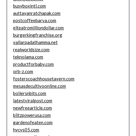
busyboxintl.com
auttayanratchapak.com
postcoffeebarva.com
elteatromilliondollar.com
burgerkingfranchise.org
vallarpadathamma.net
realworldsize.com
teknolama.com
productforbaby.com
orb-z.com
fosterscoachhousetavern.com
mesasdecultivoonline.com
boilersnbits.com
latestviralpost.com
newfreearticle.com
blitzpowerusa.com
gardenofeaten.com
hycys05.com