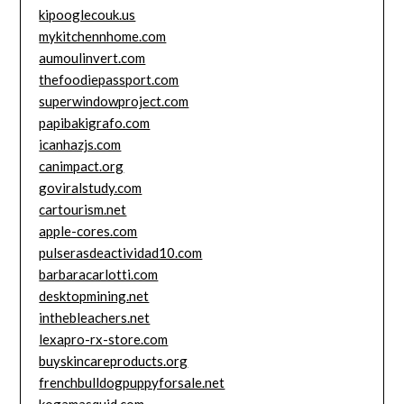
kipooglecouk.us
mykitchennhome.com
aumoulinvert.com
thefoodiepassport.com
superwindowproject.com
papibakigrafo.com
icanhazjs.com
canimpact.org
goviralstudy.com
cartourism.net
apple-cores.com
pulserasdeactividad10.com
barbaracarlotti.com
desktopmining.net
inthebleachers.net
lexapro-rx-store.com
buyskincareproducts.org
frenchbulldogpuppyforsale.net
kogamasquid.com