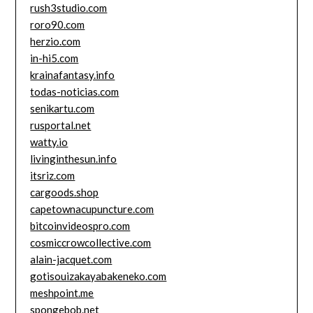
rush3studio.com
roro90.com
herzio.com
in-hi5.com
krainafantasy.info
todas-noticias.com
senikartu.com
rusportal.net
watty.io
livinginthesun.info
itsriz.com
cargoods.shop
capetownacupuncture.com
bitcoinvideospro.com
cosmiccrowcollective.com
alain-jacquet.com
gotisouizakayabakeneko.com
meshpoint.me
spongebob.net