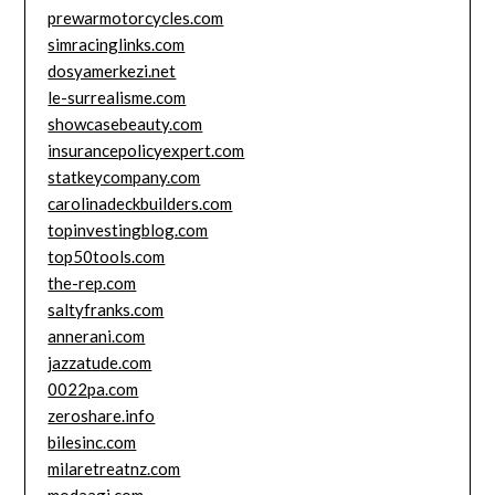
prewarmotorcycles.com
simracinglinks.com
dosyamerkezi.net
le-surrealisme.com
showcasebeauty.com
insurancepolicyexpert.com
statkeycompany.com
carolinadeckbuilders.com
topinvestingblog.com
top50tools.com
the-rep.com
saltyfranks.com
annerani.com
jazzatude.com
0022pa.com
zeroshare.info
bilesinc.com
milaretreatnz.com
modaagi.com