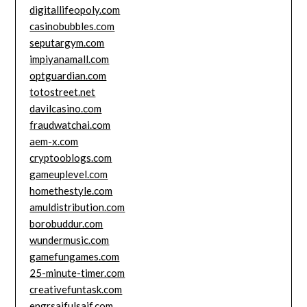
digitallifeopoly.com
casinobubbles.com
seputargym.com
impiyanamall.com
optguardian.com
totostreet.net
davilcasino.com
fraudwatchai.com
aem-x.com
cryptooblogs.com
gameuplevel.com
homethestyle.com
amuldistribution.com
borobuddur.com
wundermusic.com
gamefungames.com
25-minute-timer.com
creativefuntask.com
engrsaifulsaif.com