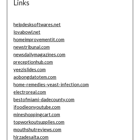
Links
helpdesksoftwares.net
lovabowl.net
homeimprovementit.com
newstribunal.com
newsdailymagazines.com
preceptionhub.com
yeezislides.com
aobongdatotem.com
home-remedies-yeast-infection.com
electroreal.com
bestofmiami-dadecounty.com
ifoodieonyoutube.com
mineshoppingcart.com
topworkoutsupplies.com
mouthshutreviews.com
hirzadesalta.com