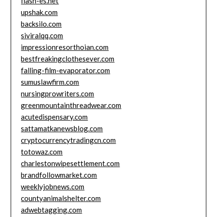
flash-es.net
upshak.com
backsilo.com
siviralqq.com
impressionresorthoian.com
bestfreakingclothesever.com
falling-film-evaporator.com
sumuslawfirm.com
nursingprowriters.com
greenmountainthreadwear.com
acutedispensary.com
sattamatkanewsblog.com
cryptocurrencytradingcn.com
totowaz.com
charlestonwipesettlement.com
brandfollowmarket.com
weeklyjobnews.com
countyanimalshelter.com
adwebtagging.com