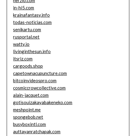
herzio.com
in-hi5.com
krainafantasy.info
todas-noticias.com
senikartu.com
rusportal.net
watty.io
livinginthesun.info
itsriz.com
cargoods.shop
capetownacupuncture.com
bitcoinvideospro.com
cosmiccrowcollective.com
alain-jacquet.com
gotisouizakayabakeneko.com
meshpoint.me
spongebob.net
busyboxintl.com
auttayanratchapak.com