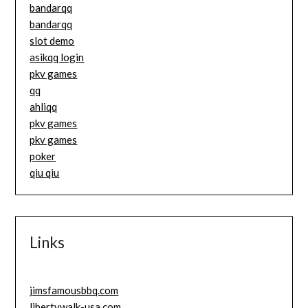
bandarqq
bandarqq
slot demo
asikqq login
pkv games
qq
ahliqq
pkv games
pkv games
poker
qiu qiu
Links
jimsfamousbbq.com
libertywalk-usa.com