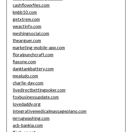
cashflowxfiles.com
kmbb10.com
getxtrem.com
weactinfo.com
meshingsocial.com
thearguer.com
marketing-mobile-app.com
floralpunchcraft.com
fiasone.com
danktankbattery.com
mealudo.com
charlie-day.com
livedirectbettingpoker.com
foxbusinessupdate.com
lovedaddy.org
integrativemedicalmassageplano.com
mrrugwashing.com
acb-bankia.com