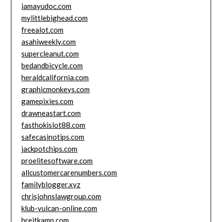
iamayudoc.com
mylittlebighead.com
freealot.com
asahiweekly.com
supercleanut.com
bedandbicycle.com
heraldcalifornia.com
graphicmonkeys.com
gamepixies.com
drawneastart.com
fasthokislot88.com
safecasinotips.com
jackpotchips.com
proelitesoftware.com
allcustomercarenumbers.com
familyblogger.xyz
chrisjohnslawgroup.com
klub-vulcan-online.com
breitkamp.com