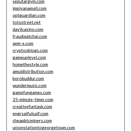
seputargym.com
impiyanamall.com
optguardian.com
totostreet.net
davilcasino.com
fraudwatchai.com
aem-x.com
cryptooblogs.com
gameuplevel.com
homethestyle.com
amuldistribution.com
borobuddur.com
wundermusic.com
gamefungames.com
25-minute-timer.com
creativefuntask.com
engrsaifulsaif.com
cheapbtcminers.com
unionstationtogeorgetown.com