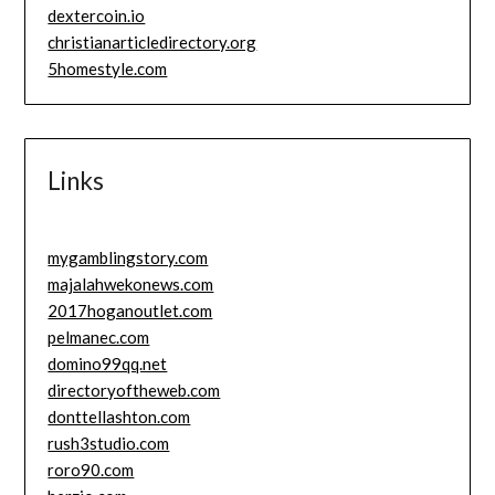
dextercoin.io
christianarticledirectory.org
5homestyle.com
Links
mygamblingstory.com
majalahwekonews.com
2017hoganoutlet.com
pelmanec.com
domino99qq.net
directoryoftheweb.com
donttellashton.com
rush3studio.com
roro90.com