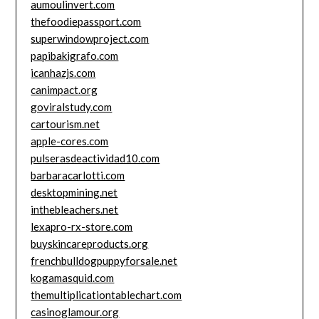
aumoulinvert.com
thefoodiepassport.com
superwindowproject.com
papibakigrafo.com
icanhazjs.com
canimpact.org
goviralstudy.com
cartourism.net
apple-cores.com
pulserasdeactividad10.com
barbaracarlotti.com
desktopmining.net
inthebleachers.net
lexapro-rx-store.com
buyskincareproducts.org
frenchbulldogpuppyforsale.net
kogamasquid.com
themultiplicationtablechart.com
casinoglamour.org