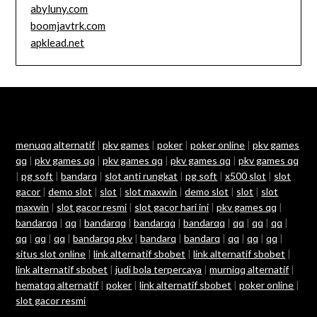
abyluny.com
boomjavtrk.com
apklead.net
menuqq alternatif
|
pkv games
|
poker
|
poker online
|
pkv games
qq
|
pkv games qq
|
pkv games qq
|
pkv games qq
|
pkv games qq
|
pg soft
|
bandarq
|
slot anti rungkat
|
pg soft
|
x500 slot
|
slot
gacor
|
demo slot
|
slot
|
slot maxwin
|
demo slot
|
slot
|
slot
maxwin
|
slot gacor resmi
|
slot gacor hari ini
|
pkv games qq
|
bandarqq
|
qq
|
bandarqq
|
bandarqq
|
bandarqq
|
qq
|
qq
|
qq
|
qq
|
qq
|
qq
|
bandarqq pkv
|
bandarq
|
bandarq
|
qq
|
qq
|
qq
|
situs slot online
|
link alternatif sbobet
|
link alternatif sbobet
|
link alternatif sbobet
|
judi bola terpercaya
|
murniqq alternatif
|
hematqq alternatif
|
poker
|
link alternatif sbobet
|
poker online
|
slot gacor resmi