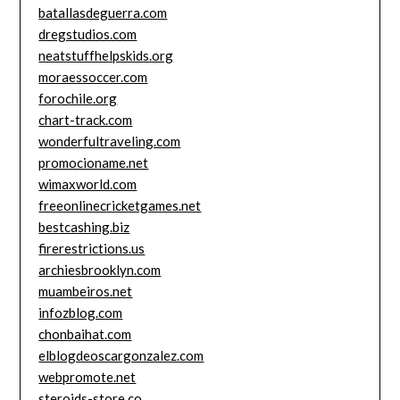
batallasdeguerra.com
dregstudios.com
neatstuffhelpskids.org
moraessoccer.com
forochile.org
chart-track.com
wonderfultraveling.com
promocioname.net
wimaxworld.com
freeonlinecricketgames.net
bestcashing.biz
firerestrictions.us
archiesbrooklyn.com
muambeiros.net
infozblog.com
chonbaihat.com
elblogdeoscargonzalez.com
webpromote.net
steroids-store.co