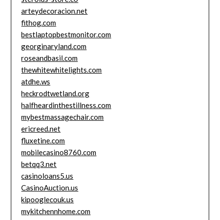
arteydecoracion.net
fithog.com
bestlaptopbestmonitor.com
georginaryland.com
roseandbasil.com
thewhitewhitelights.com
atdhe.ws
heckrodtwetland.org
halfheardinthestillness.com
mybestmassagechair.com
ericreed.net
fluxetine.com
mobilecasino8760.com
betqq3.net
casinoloans5.us
CasinoAuction.us
kipooglecouk.us
mykitchennhome.com