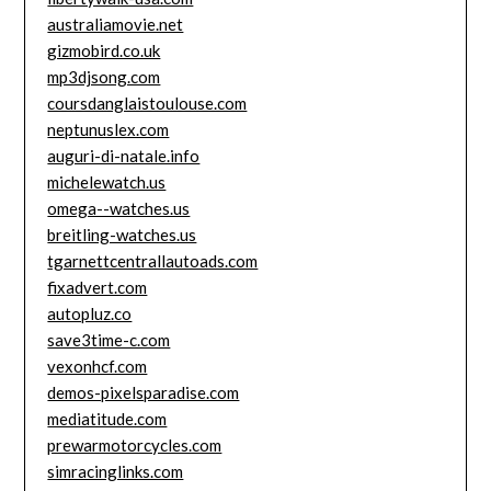
australiamovie.net
gizmobird.co.uk
mp3djsong.com
coursdanglaistoulouse.com
neptunuslex.com
auguri-di-natale.info
michelewatch.us
omega--watches.us
breitling-watches.us
tgarnettcentrallautoads.com
fixadvert.com
autopluz.co
save3time-c.com
vexonhcf.com
demos-pixelsparadise.com
mediatitude.com
prewarmotorcycles.com
simracinglinks.com