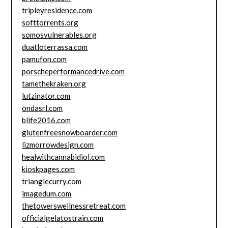
tripleyresidence.com
softtorrents.org
somosvulnerables.org
duatloterrassa.com
pamufon.com
porscheperformancedrive.com
tamethekraken.org
lutzinator.com
ondasrl.com
blife2016.com
glutenfreesnowboarder.com
lizmorrowdesign.com
healwithcannabidiol.com
kioskpages.com
trianglecurry.com
imagedum.com
thetowerswellnessretreat.com
officialgelatostrain.com