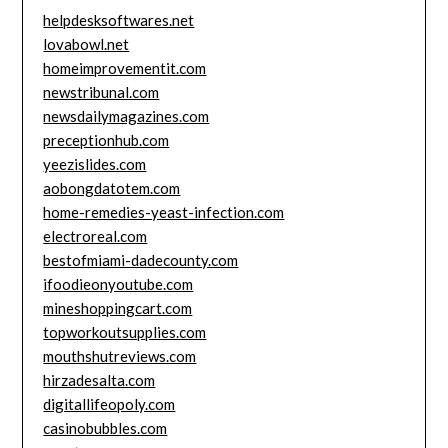
helpdesksoftwares.net
lovabowl.net
homeimprovementit.com
newstribunal.com
newsdailymagazines.com
preceptionhub.com
yeezislides.com
aobongdatotem.com
home-remedies-yeast-infection.com
electroreal.com
bestofmiami-dadecounty.com
ifoodieonyoutube.com
mineshoppingcart.com
topworkoutsupplies.com
mouthshutreviews.com
hirzadesalta.com
digitallifeopoly.com
casinobubbles.com