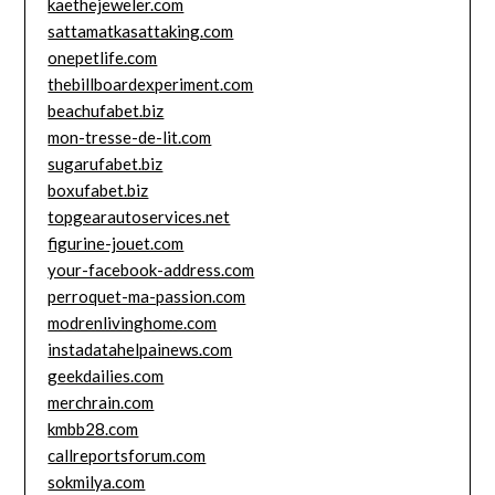
kaethejeweler.com
sattamatkasattaking.com
onepetlife.com
thebillboardexperiment.com
beachufabet.biz
mon-tresse-de-lit.com
sugarufabet.biz
boxufabet.biz
topgearautoservices.net
figurine-jouet.com
your-facebook-address.com
perroquet-ma-passion.com
modrenlivinghome.com
instadatahelpainews.com
geekdailies.com
merchrain.com
kmbb28.com
callreportsforum.com
sokmilya.com