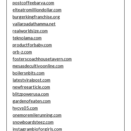
postcoffeebarva.com
elteatromilliondollar.com
burgerkingfranchise.org
vallarpadathamma.net
realworldsize.com
teknolama.com
productforbaby.com
orb-z.com
fosterscoachhousetavern.com
mesasdecultivoonline.com
boilersnbits.com
latestviralpost.com
newfreearticle.com
blitzpowerusa.com
gardenofeaten.com
hycys05.com
onemoremilerunning.com
snowboardsteez.com
instagrambioforgirls.com