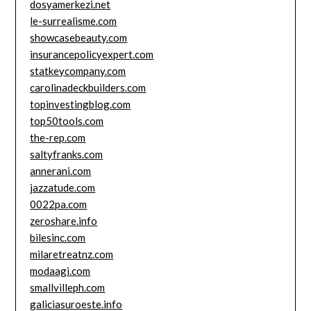
dosyamerkezi.net
le-surrealisme.com
showcasebeauty.com
insurancepolicyexpert.com
statkeycompany.com
carolinadeckbuilders.com
topinvestingblog.com
top50tools.com
the-rep.com
saltyfranks.com
annerani.com
jazzatude.com
0022pa.com
zeroshare.info
bilesinc.com
milaretreatnz.com
modaagi.com
smallvilleph.com
galiciasuroeste.info