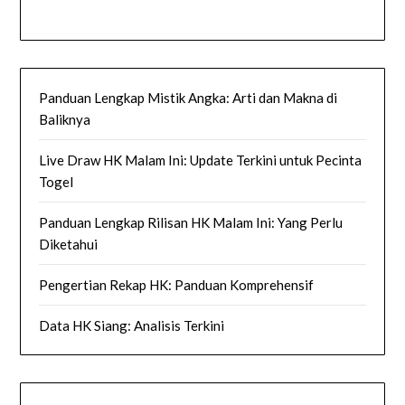
Panduan Lengkap Mistik Angka: Arti dan Makna di
Baliknya
Live Draw HK Malam Ini: Update Terkini untuk Pecinta
Togel
Panduan Lengkap Rilisan HK Malam Ini: Yang Perlu
Diketahui
Pengertian Rekap HK: Panduan Komprehensif
Data HK Siang: Analisis Terkini