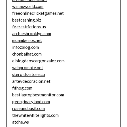
wimaxworld.com
freeonlinecricketgames.net
bestcashing.biz
firerestrictions.us
archiesbrooklyn.com
muambeiros.net
infozblog.com
chonbaihat.com
elblogdeoscargonzalez.com
webpromote.net
steroids-store.co
arteydecoracion.net
fithog.com
bestlaptopbestmonitor.com
georginaryland.com
roseandbasil.com
thewhitewhitelights.com
atdhe.ws