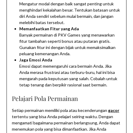
Mengatur modal dengan baik sangat penting untuk
menghindari kekalahan besar. Tentukan batasan untuk
diri Anda sendiri sebelum mulai bermain, dan jangan
melebihi batas tersebut.
Memanfaatkan Fitur yang Ada
Banyak permainan di PKV Games yang menawarkan
fitur tambahan seperti bonus atau putaran gratis.
Gunakan fitur ini dengan bijak untuk memaksimalkan
peluang kemenangan Anda.
Jaga Emosi Anda
Emosi dapat memengaruhi cara bermain Anda. Jika
Anda merasa frustrasi atau terburu-buru, hal ini bisa
mengarah pada keputusan yang salah. Cobalah untuk
tetap tenang dan berpikir rasional saat bermain.
Pelajari Pola Permainan
Setiap permainan memiliki pola atau kecenderungan
gacor
tertentu yang bisa Anda pelajari seiring waktu. Dengan
mengamati bagaimana permainan berlangsung, Anda dapat
menemukan pola yang bisa dimanfaatkan. Jika Anda