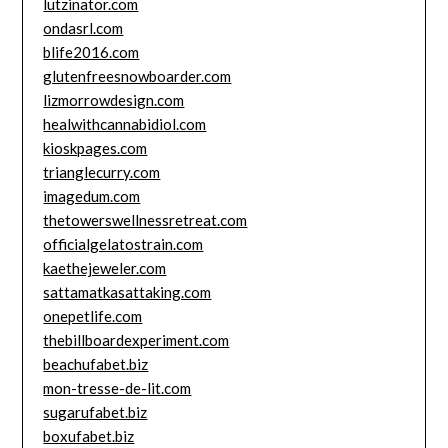
lutzinator.com
ondasrl.com
blife2016.com
glutenfreesnowboarder.com
lizmorrowdesign.com
healwithcannabidiol.com
kioskpages.com
trianglecurry.com
imagedum.com
thetowerswellnessretreat.com
officialgelatostrain.com
kaethejeweler.com
sattamatkasattaking.com
onepetlife.com
thebillboardexperiment.com
beachufabet.biz
mon-tresse-de-lit.com
sugarufabet.biz
boxufabet.biz