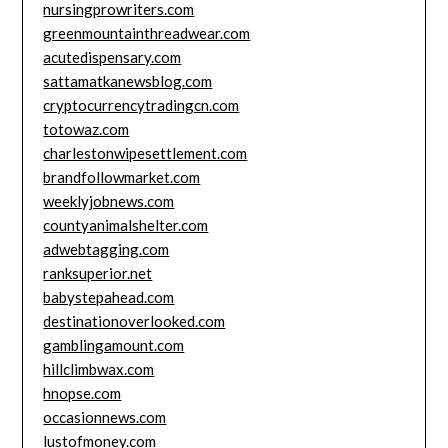
nursingprowriters.com
greenmountainthreadwear.com
acutedispensary.com
sattamatkanewsblog.com
cryptocurrencytradingcn.com
totowaz.com
charlestonwipesettlement.com
brandfollowmarket.com
weeklyjobnews.com
countyanimalshelter.com
adwebtagging.com
ranksuperior.net
babystepahead.com
destinationoverlooked.com
gamblingamount.com
hillclimbwax.com
hnopse.com
occasionnews.com
lustofmoney.com