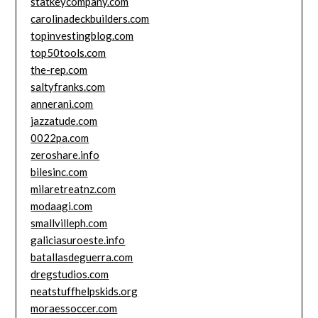
statkeycompany.com
carolinadeckbuilders.com
topinvestingblog.com
top50tools.com
the-rep.com
saltyfranks.com
annerani.com
jazzatude.com
0022pa.com
zeroshare.info
bilesinc.com
milaretreatnz.com
modaagi.com
smallvilleph.com
galiciasuroeste.info
batallasdeguerra.com
dregstudios.com
neatstuffhelpskids.org
moraessoccer.com