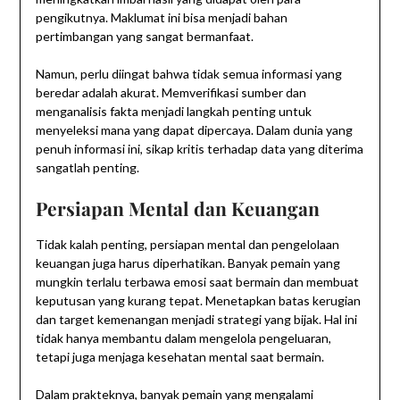
pengikutnya. Maklumat ini bisa menjadi bahan
pertimbangan yang sangat bermanfaat.
Namun, perlu diingat bahwa tidak semua informasi yang
beredar adalah akurat. Memverifikasi sumber dan
menganalisis fakta menjadi langkah penting untuk
menyeleksi mana yang dapat dipercaya. Dalam dunia yang
penuh informasi ini, sikap kritis terhadap data yang diterima
sangatlah penting.
Persiapan Mental dan Keuangan
Tidak kalah penting, persiapan mental dan pengelolaan
keuangan juga harus diperhatikan. Banyak pemain yang
mungkin terlalu terbawa emosi saat bermain dan membuat
keputusan yang kurang tepat. Menetapkan batas kerugian
dan target kemenangan menjadi strategi yang bijak. Hal ini
tidak hanya membantu dalam mengelola pengeluaran,
tetapi juga menjaga kesehatan mental saat bermain.
Dalam prakteknya, banyak pemain yang mengalami