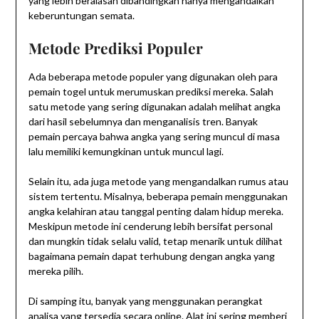
yang lebih beralasan dibandingkan hanya mengandalkan
keberuntungan semata.
Metode Prediksi Populer
Ada beberapa metode populer yang digunakan oleh para
pemain togel untuk merumuskan prediksi mereka. Salah
satu metode yang sering digunakan adalah melihat angka
dari hasil sebelumnya dan menganalisis tren. Banyak
pemain percaya bahwa angka yang sering muncul di masa
lalu memiliki kemungkinan untuk muncul lagi.
Selain itu, ada juga metode yang mengandalkan rumus atau
sistem tertentu. Misalnya, beberapa pemain menggunakan
angka kelahiran atau tanggal penting dalam hidup mereka.
Meskipun metode ini cenderung lebih bersifat personal
dan mungkin tidak selalu valid, tetap menarik untuk dilihat
bagaimana pemain dapat terhubung dengan angka yang
mereka pilih.
Di samping itu, banyak yang menggunakan perangkat
analisa yang tersedia secara online. Alat ini sering memberi