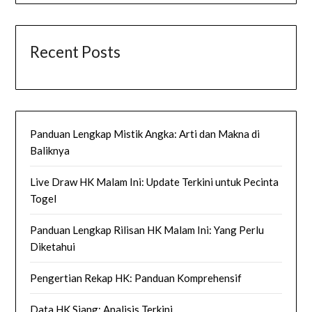
Recent Posts
Panduan Lengkap Mistik Angka: Arti dan Makna di
Baliknya
Live Draw HK Malam Ini: Update Terkini untuk Pecinta
Togel
Panduan Lengkap Rilisan HK Malam Ini: Yang Perlu
Diketahui
Pengertian Rekap HK: Panduan Komprehensif
Data HK Siang: Analisis Terkini