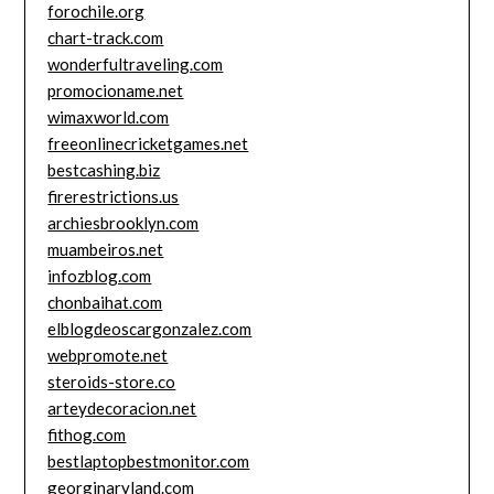
forochile.org
chart-track.com
wonderfultraveling.com
promocioname.net
wimaxworld.com
freeonlinecricketgames.net
bestcashing.biz
firerestrictions.us
archiesbrooklyn.com
muambeiros.net
infozblog.com
chonbaihat.com
elblogdeoscargonzalez.com
webpromote.net
steroids-store.co
arteydecoracion.net
fithog.com
bestlaptopbestmonitor.com
georginaryland.com