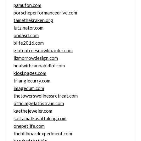
pamufon.com
porscheperformancedrive.com
tamethekraken.org
lutzinator.com
ondasrl.com
blife2016.com
glutenfreesnowboarder.com
lizmorrowdesign.com
healwithcannabidiol.com
kioskpages.com
trianglecurry.com
imagedum.com
thetowerswellnessretreat.com
officialgelatostrain.com
kaethejeweler.com
sattamatkasattaking.com
onepetlife.com
thebillboardexperiment.com
beachufabet.biz