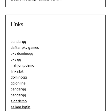
Links
bandarqq
daftar pkv games
pkv dominoqq
pkv qq
mahjong demo
link slot
dominoqq
qq online
bandarqq
bandarqq
slot demo
asikqq login