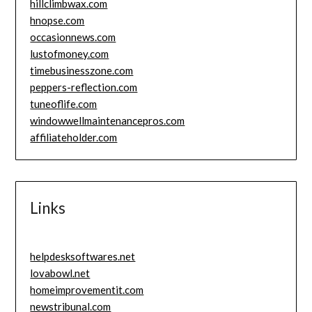
hillclimbwax.com
hnopse.com
occasionnews.com
lustofmoney.com
timebusinesszone.com
peppers-reflection.com
tuneoflife.com
windowwellmaintenancepros.com
affiliateholder.com
Links
helpdesksoftwares.net
lovabowl.net
homeimprovementit.com
newstribunal.com