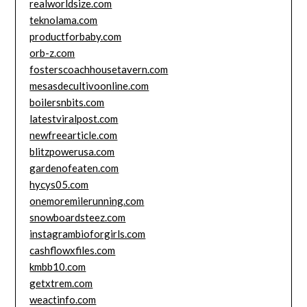
realworldsize.com
teknolama.com
productforbaby.com
orb-z.com
fosterscoachhousetavern.com
mesasdecultivoonline.com
boilersnbits.com
latestviralpost.com
newfreearticle.com
blitzpowerusa.com
gardenofeaten.com
hycys05.com
onemoremilerunning.com
snowboardsteez.com
instagrambioforgirls.com
cashflowxfiles.com
kmbb10.com
getxtrem.com
weactinfo.com