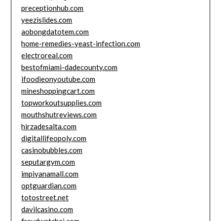
preceptionhub.com
yeezislides.com
aobongdatotem.com
home-remedies-yeast-infection.com
electroreal.com
bestofmiami-dadecounty.com
ifoodieonyoutube.com
mineshoppingcart.com
topworkoutsupplies.com
mouthshutreviews.com
hirzadesalta.com
digitallifeopoly.com
casinobubbles.com
seputargym.com
impiyanamall.com
optguardian.com
totostreet.net
davilcasino.com
fraudwatchai.com