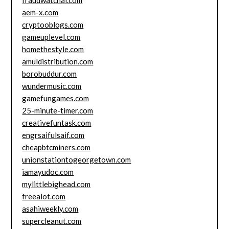
aem-x.com
cryptooblogs.com
gameuplevel.com
homethestyle.com
amuldistribution.com
borobuddur.com
wundermusic.com
gamefungames.com
25-minute-timer.com
creativefuntask.com
engrsaifulsaif.com
cheapbtcminers.com
unionstationtogeorgetown.com
iamayudoc.com
mylittlebighead.com
freealot.com
asahiweekly.com
supercleanut.com