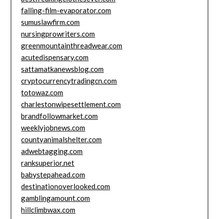
falling-film-evaporator.com
sumuslawfirm.com
nursingprowriters.com
greenmountainthreadwear.com
acutedispensary.com
sattamatkanewsblog.com
cryptocurrencytradingcn.com
totowaz.com
charlestonwipesettlement.com
brandfollowmarket.com
weeklyjobnews.com
countyanimalshelter.com
adwebtagging.com
ranksuperior.net
babystepahead.com
destinationoverlooked.com
gamblingamount.com
hillclimbwax.com