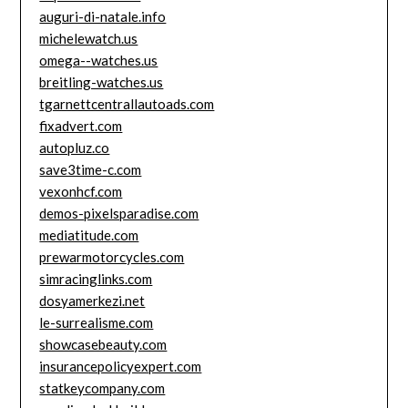
auguri-di-natale.info
michelewatch.us
omega--watches.us
breitling-watches.us
tgarnettcentrallautoads.com
fixadvert.com
autopluz.co
save3time-c.com
vexonhcf.com
demos-pixelsparadise.com
mediatitude.com
prewarmotorcycles.com
simracinglinks.com
dosyamerkezi.net
le-surrealisme.com
showcasebeauty.com
insurancepolicyexpert.com
statkeycompany.com