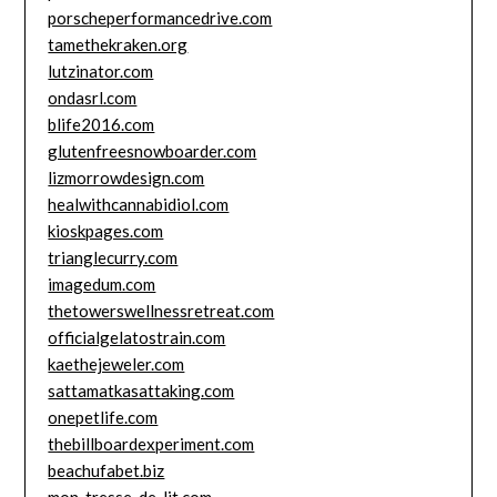
porscheperformancedrive.com
tamethekraken.org
lutzinator.com
ondasrl.com
blife2016.com
glutenfreesnowboarder.com
lizmorrowdesign.com
healwithcannabidiol.com
kioskpages.com
trianglecurry.com
imagedum.com
thetowerswellnessretreat.com
officialgelatostrain.com
kaethejeweler.com
sattamatkasattaking.com
onepetlife.com
thebillboardexperiment.com
beachufabet.biz
mon-tresse-de-lit.com