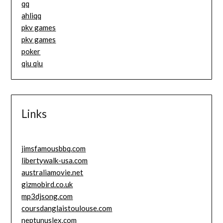
qq
ahliqq
pkv games
pkv games
poker
qiu qiu
Links
jimsfamousbbq.com
libertywalk-usa.com
australiamovie.net
gizmobird.co.uk
mp3djsong.com
coursdanglaistoulouse.com
neptunuslex.com