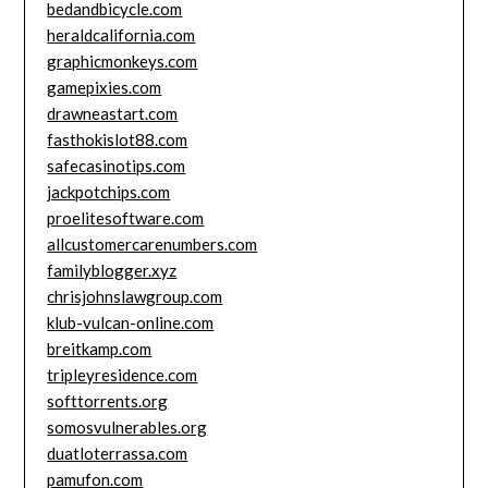
bedandbicycle.com
heraldcalifornia.com
graphicmonkeys.com
gamepixies.com
drawneastart.com
fasthokislot88.com
safecasinotips.com
jackpotchips.com
proelitesoftware.com
allcustomercarenumbers.com
familyblogger.xyz
chrisjohnslawgroup.com
klub-vulcan-online.com
breitkamp.com
tripleyresidence.com
softtorrents.org
somosvulnerables.org
duatloterrassa.com
pamufon.com