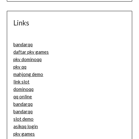
Links
bandarqq
daftar pkv games
pkv dominoqq
pkv qq
mahjong demo
link slot
dominoqq
qq online
bandarqq
bandarqq
slot demo
asikqq login
pkv games