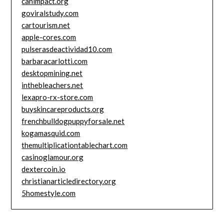
canimpact.org
goviralstudy.com
cartourism.net
apple-cores.com
pulserasdeactividad10.com
barbaracarlotti.com
desktopmining.net
inthebleachers.net
lexapro-rx-store.com
buyskincareproducts.org
frenchbulldogpuppyforsale.net
kogamasquid.com
themultiplicationtablechart.com
casinoglamour.org
dextercoin.io
christianarticledirectory.org
5homestyle.com