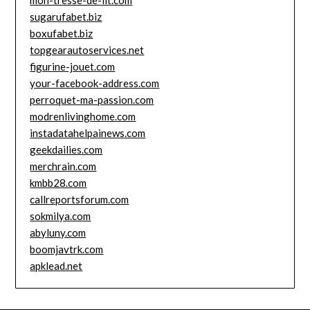
sugarufabet.biz
boxufabet.biz
topgearautoservices.net
figurine-jouet.com
your-facebook-address.com
perroquet-ma-passion.com
modrenlivinghome.com
instadatahelpainews.com
geekdailies.com
merchrain.com
kmbb28.com
callreportsforum.com
sokmilya.com
abyluny.com
boomjavtrk.com
apklead.net