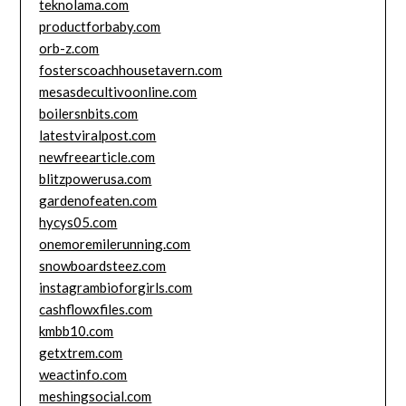
teknolama.com
productforbaby.com
orb-z.com
fosterscoachhousetavern.com
mesasdecultivoonline.com
boilersnbits.com
latestviralpost.com
newfreearticle.com
blitzpowerusa.com
gardenofeaten.com
hycys05.com
onemoremilerunning.com
snowboardsteez.com
instagrambioforgirls.com
cashflowxfiles.com
kmbb10.com
getxtrem.com
weactinfo.com
meshingsocial.com