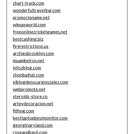
chart-track.com
wonderfultraveling.com
promocioname.net
wimaxworld.com
freeonlinecricketgames.net
bestcashing.biz
firerestrictions.us
archiesbrooklyn.com
muambeiros.net
infozblog.com
chonbaihat.com
elblogdeoscargonzalez.com
webpromote.net
steroids-store.co
arteydecoracion.net
fithog.com
bestlaptopbestmonitor.com
georginaryland.com
roseandbasil.com