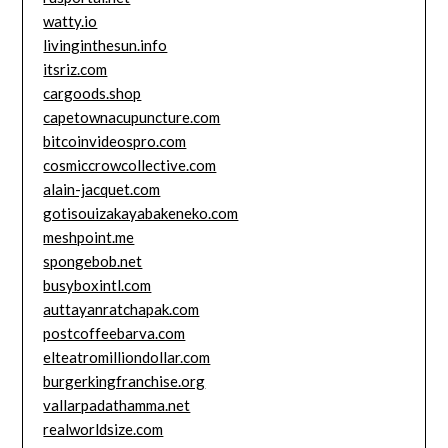
watty.io
livinginthesun.info
itsriz.com
cargoods.shop
capetownacupuncture.com
bitcoinvideospro.com
cosmiccrowcollective.com
alain-jacquet.com
gotisouizakayabakeneko.com
meshpoint.me
spongebob.net
busyboxintl.com
auttayanratchapak.com
postcoffeebarva.com
elteatromilliondollar.com
burgerkingfranchise.org
vallarpadathamma.net
realworldsize.com