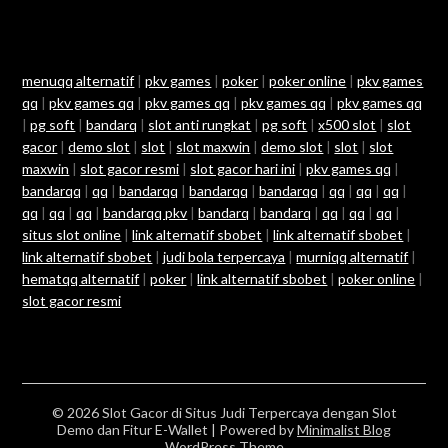
menuqq alternatif
|
pkv games
|
poker
|
poker online
|
pkv games
qq
|
pkv games qq
|
pkv games qq
|
pkv games qq
|
pkv games qq
|
pg soft
|
bandarq
|
slot anti rungkat
|
pg soft
|
x500 slot
|
slot
gacor
|
demo slot
|
slot
|
slot maxwin
|
demo slot
|
slot
|
slot
maxwin
|
slot gacor resmi
|
slot gacor hari ini
|
pkv games qq
|
bandarqq
|
qq
|
bandarqq
|
bandarqq
|
bandarqq
|
qq
|
qq
|
qq
|
qq
|
qq
|
qq
|
bandarqq pkv
|
bandarq
|
bandarq
|
qq
|
qq
|
qq
|
situs slot online
|
link alternatif sbobet
|
link alternatif sbobet
|
link alternatif sbobet
|
judi bola terpercaya
|
murniqq alternatif
|
hematqq alternatif
|
poker
|
link alternatif sbobet
|
poker online
|
slot gacor resmi
© 2026 Slot Gacor di Situs Judi Terpercaya dengan Slot
Demo dan Fitur E-Wallet
| Powered by
Minimalist Blog
WordPress Theme