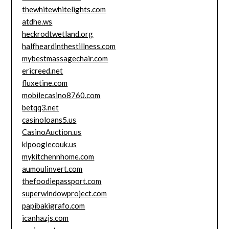
thewhitewhitelights.com
atdhe.ws
heckrodtwetland.org
halfheardinthestillness.com
mybestmassagechair.com
ericreed.net
fluxetine.com
mobilecasino8760.com
betqq3.net
casinoloans5.us
CasinoAuction.us
kipooglecouk.us
mykitchennhome.com
aumoulinvert.com
thefoodiepassport.com
superwindowproject.com
papibakigrafo.com
icanhazjs.com