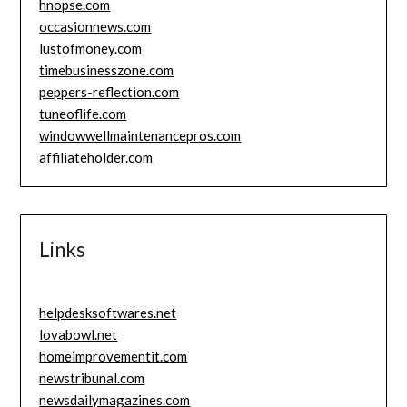
hnopse.com
occasionnews.com
lustofmoney.com
timebusinesszone.com
peppers-reflection.com
tuneoflife.com
windowwellmaintenancepros.com
affiliateholder.com
Links
helpdesksoftwares.net
lovabowl.net
homeimprovementit.com
newstribunal.com
newsdailymagazines.com