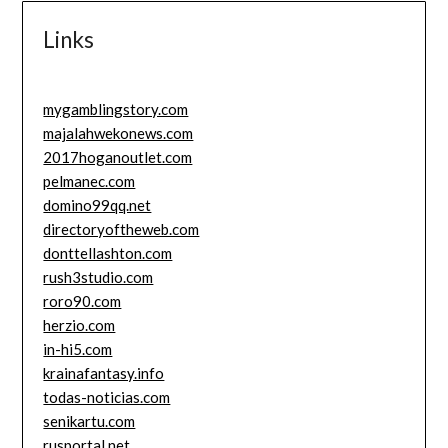
Links
mygamblingstory.com
majalahwekonews.com
2017hoganoutlet.com
pelmanec.com
domino99qq.net
directoryoftheweb.com
donttellashton.com
rush3studio.com
roro90.com
herzio.com
in-hi5.com
krainafantasy.info
todas-noticias.com
senikartu.com
rusportal.net