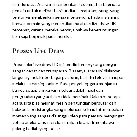
di Indonesia. Acara ini memberikan kesempatan bagi para
pemain untuk melihat hasil undian secara langsung, yang
tentunya memberikan sensasi tersendiri. Pada malam ini,
banyak pemain yang menantikan hasil dari live draw HK
tercepat, karena mereka percaya bahwa keberuntungan
bisa saja berpihak pada mereka.
Proses Live Draw
Proses dari live draw HK ini sendiri berlangsung dengan
sangat cepat dan transparan. Biasanya, acara ini disiarkan
langsung melalui berbagai platform, baik itu televisi maupun
melalui streaming online. Para penyelenggara menjamin
bahwa setiap angka yang keluar adalah hasil dari
pengundian yang adil dan tidak memihak. Dalam beberapa
acara, kita bisa melihat mesin pengundian berputar dan
bola-bola berisi angka yang meluncur keluar. Ini merupakan
momen yang sangat ditunggu oleh para pemain, mengingat
setiap angka yang mereka mainkan bisa jadi membawa
pulang hadiah yang besar.