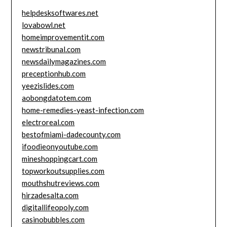
helpdesksoftwares.net
lovabowl.net
homeimprovementit.com
newstribunal.com
newsdailymagazines.com
preceptionhub.com
yeezislides.com
aobongdatotem.com
home-remedies-yeast-infection.com
electroreal.com
bestofmiami-dadecounty.com
ifoodieonyoutube.com
mineshoppingcart.com
topworkoutsupplies.com
mouthshutreviews.com
hirzadesalta.com
digitallifeopoly.com
casinobubbles.com