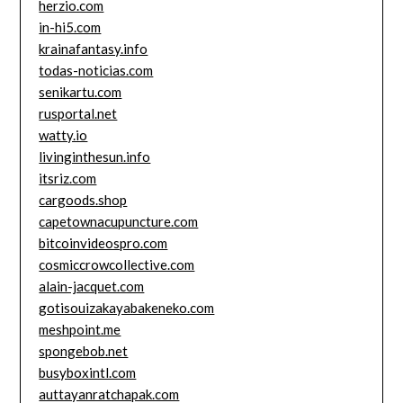
herzio.com
in-hi5.com
krainafantasy.info
todas-noticias.com
senikartu.com
rusportal.net
watty.io
livinginthesun.info
itsriz.com
cargoods.shop
capetownacupuncture.com
bitcoinvideospro.com
cosmiccrowcollective.com
alain-jacquet.com
gotisouizakayabakeneko.com
meshpoint.me
spongebob.net
busyboxintl.com
auttayanratchapak.com