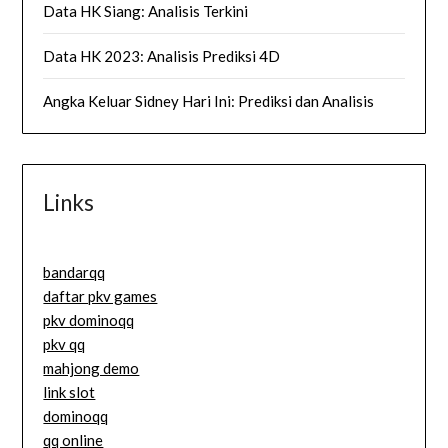
Data HK Siang: Analisis Terkini
Data HK 2023: Analisis Prediksi 4D
Angka Keluar Sidney Hari Ini: Prediksi dan Analisis
Links
bandarqq
daftar pkv games
pkv dominoqq
pkv qq
mahjong demo
link slot
dominoqq
qq online