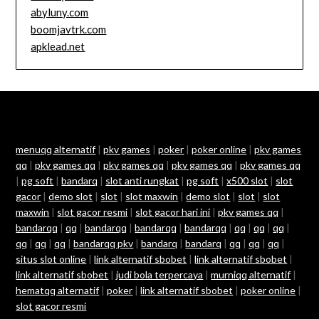
abyluny.com
boomjavtrk.com
apklead.net
menuqq alternatif
|
pkv games
|
poker
|
poker online
|
pkv games
qq
|
pkv games qq
|
pkv games qq
|
pkv games qq
|
pkv games qq
|
pg soft
|
bandarq
|
slot anti rungkat
|
pg soft
|
x500 slot
|
slot
gacor
|
demo slot
|
slot
|
slot maxwin
|
demo slot
|
slot
|
slot
maxwin
|
slot gacor resmi
|
slot gacor hari ini
|
pkv games qq
|
bandarqq
|
qq
|
bandarqq
|
bandarqq
|
bandarqq
|
qq
|
qq
|
qq
|
qq
|
qq
|
qq
|
bandarqq pkv
|
bandarq
|
bandarq
|
qq
|
qq
|
qq
|
situs slot online
|
link alternatif sbobet
|
link alternatif sbobet
|
link alternatif sbobet
|
judi bola terpercaya
|
murniqq alternatif
|
hematqq alternatif
|
poker
|
link alternatif sbobet
|
poker online
|
slot gacor resmi