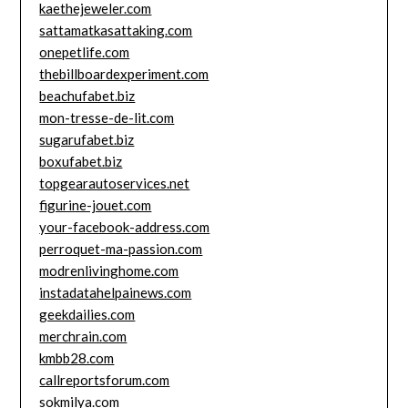
kaethejeweler.com
sattamatkasattaking.com
onepetlife.com
thebillboardexperiment.com
beachufabet.biz
mon-tresse-de-lit.com
sugarufabet.biz
boxufabet.biz
topgearautoservices.net
figurine-jouet.com
your-facebook-address.com
perroquet-ma-passion.com
modrenlivinghome.com
instadatahelpainews.com
geekdailies.com
merchrain.com
kmbb28.com
callreportsforum.com
sokmilya.com