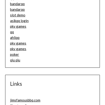
bandarqq
bandarqq
slot demo
asikqq login
pkv games
qq
ahliqq
pkv games
pkv games
poker
qiu qiu
Links
jimsfamousbbq.com