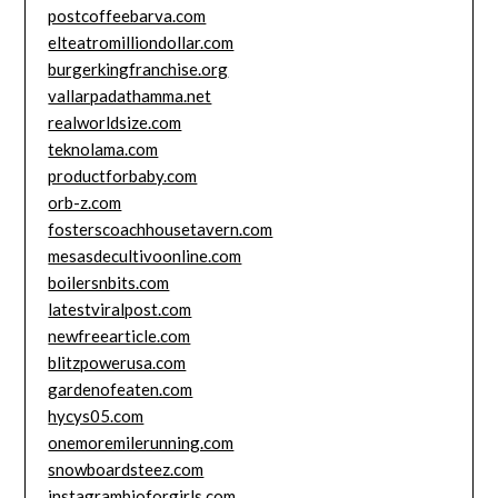
postcoffeebarva.com
elteatromilliondollar.com
burgerkingfranchise.org
vallarpadathamma.net
realworldsize.com
teknolama.com
productforbaby.com
orb-z.com
fosterscoachhousetavern.com
mesasdecultivoonline.com
boilersnbits.com
latestviralpost.com
newfreearticle.com
blitzpowerusa.com
gardenofeaten.com
hycys05.com
onemoremilerunning.com
snowboardsteez.com
instagrambioforgirls.com