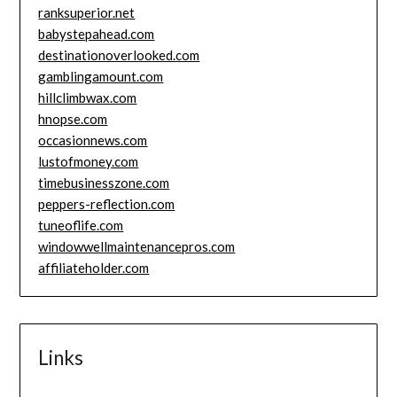
ranksuperior.net
babystepahead.com
destinationoverlooked.com
gamblingamount.com
hillclimbwax.com
hnopse.com
occasionnews.com
lustofmoney.com
timebusinesszone.com
peppers-reflection.com
tuneoflife.com
windowwellmaintenancepros.com
affiliateholder.com
Links