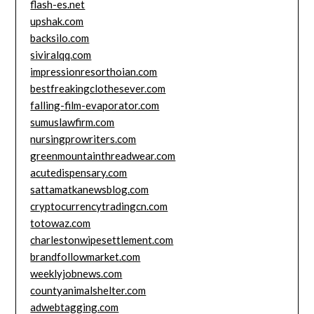
flash-es.net
upshak.com
backsilo.com
siviralqq.com
impressionresorthoian.com
bestfreakingclothesever.com
falling-film-evaporator.com
sumuslawfirm.com
nursingprowriters.com
greenmountainthreadwear.com
acutedispensary.com
sattamatkanewsblog.com
cryptocurrencytradingcn.com
totowaz.com
charlestonwipesettlement.com
brandfollowmarket.com
weeklyjobnews.com
countyanimalshelter.com
adwebtagging.com