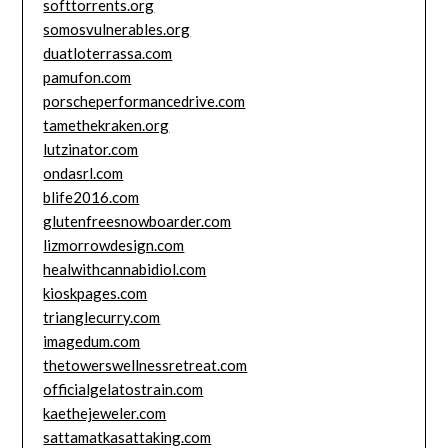
softtorrents.org
somosvulnerables.org
duatloterrassa.com
pamufon.com
porscheperformancedrive.com
tamethekraken.org
lutzinator.com
ondasrl.com
blife2016.com
glutenfreesnowboarder.com
lizmorrowdesign.com
healwithcannabidiol.com
kioskpages.com
trianglecurry.com
imagedum.com
thetowerswellnessretreat.com
officialgelatostrain.com
kaethejeweler.com
sattamatkasattaking.com