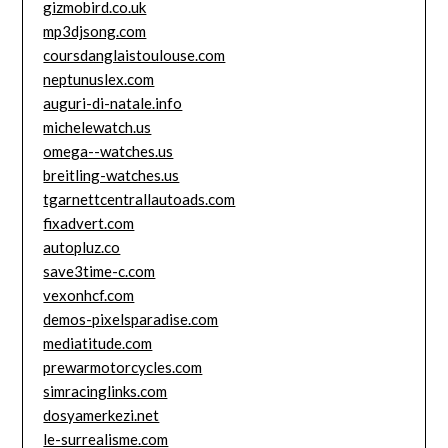
gizmobird.co.uk
mp3djsong.com
coursdanglaistoulouse.com
neptunuslex.com
auguri-di-natale.info
michelewatch.us
omega--watches.us
breitling-watches.us
tgarnettcentrallautoads.com
fixadvert.com
autopluz.co
save3time-c.com
vexonhcf.com
demos-pixelsparadise.com
mediatitude.com
prewarmotorcycles.com
simracinglinks.com
dosyamerkezi.net
le-surrealisme.com