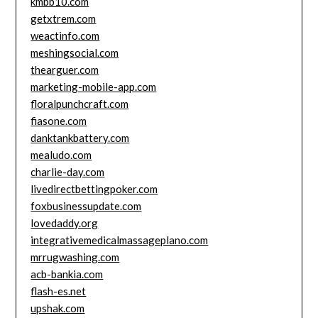
kmbb10.com
getxtrem.com
weactinfo.com
meshingsocial.com
thearguer.com
marketing-mobile-app.com
floralpunchcraft.com
fiasone.com
danktankbattery.com
mealudo.com
charlie-day.com
livedirectbettingpoker.com
foxbusinessupdate.com
lovedaddy.org
integrativemedicalmassageplano.com
mrrugwashing.com
acb-bankia.com
flash-es.net
upshak.com