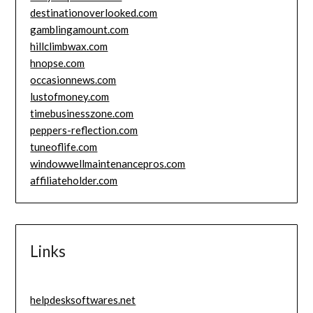
destinationoverlooked.com
gamblingamount.com
hillclimbwax.com
hnopse.com
occasionnews.com
lustofmoney.com
timebusinesszone.com
peppers-reflection.com
tuneoflife.com
windowwellmaintenancepros.com
affiliateholder.com
Links
helpdesksoftwares.net