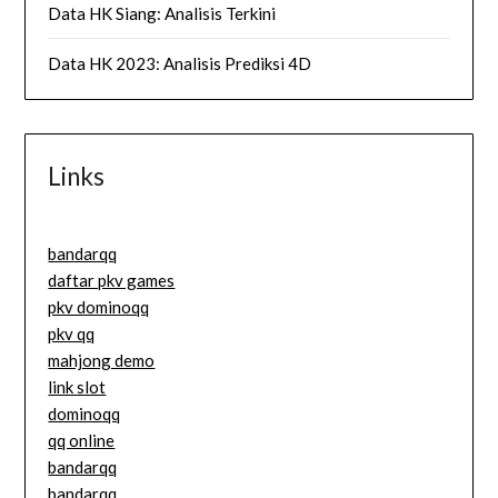
Data HK Siang: Analisis Terkini
Data HK 2023: Analisis Prediksi 4D
Links
bandarqq
daftar pkv games
pkv dominoqq
pkv qq
mahjong demo
link slot
dominoqq
qq online
bandarqq
bandarqq