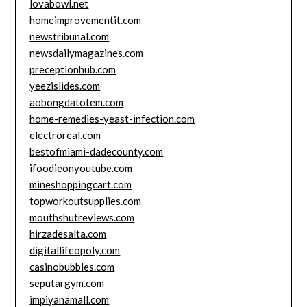
lovabowl.net
homeimprovementit.com
newstribunal.com
newsdailymagazines.com
preceptionhub.com
yeezislides.com
aobongdatotem.com
home-remedies-yeast-infection.com
electroreal.com
bestofmiami-dadecounty.com
ifoodieonyoutube.com
mineshoppingcart.com
topworkoutsupplies.com
mouthshutreviews.com
hirzadesalta.com
digitallifeopoly.com
casinobubbles.com
seputargym.com
impiyanamall.com