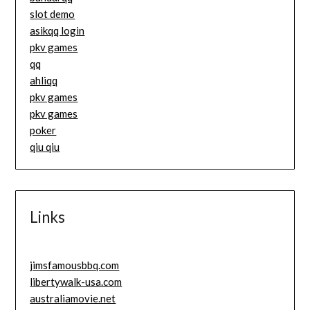
slot demo
asikqq login
pkv games
qq
ahliqq
pkv games
pkv games
poker
qiu qiu
Links
jimsfamousbbq.com
libertywalk-usa.com
australiamovie.net