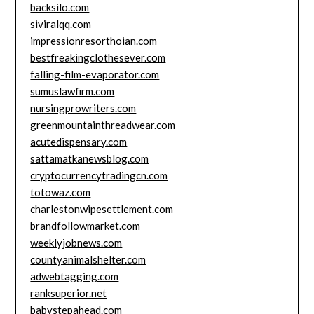
backsilo.com
siviralqq.com
impressionresorthoian.com
bestfreakingclothesever.com
falling-film-evaporator.com
sumuslawfirm.com
nursingprowriters.com
greenmountainthreadwear.com
acutedispensary.com
sattamatkanewsblog.com
cryptocurrencytradingcn.com
totowaz.com
charlestonwipesettlement.com
brandfollowmarket.com
weeklyjobnews.com
countyanimalshelter.com
adwebtagging.com
ranksuperior.net
babystepahead.com