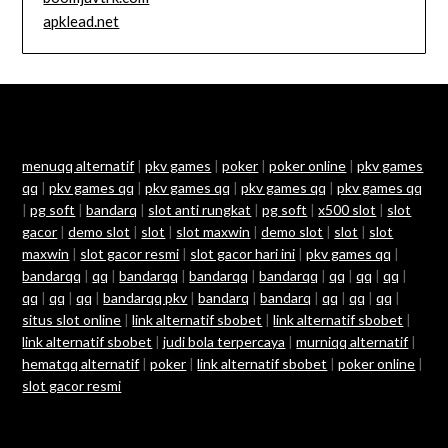
apklead.net
menuqq alternatif
|
pkv games
|
poker
|
poker online
|
pkv games
qq
|
pkv games qq
|
pkv games qq
|
pkv games qq
|
pkv games qq
|
pg soft
|
bandarq
|
slot anti rungkat
|
pg soft
|
x500 slot
|
slot
gacor
|
demo slot
|
slot
|
slot maxwin
|
demo slot
|
slot
|
slot
maxwin
|
slot gacor resmi
|
slot gacor hari ini
|
pkv games qq
|
bandarqq
|
qq
|
bandarqq
|
bandarqq
|
bandarqq
|
qq
|
qq
|
qq
|
qq
|
qq
|
qq
|
bandarqq pkv
|
bandarq
|
bandarq
|
qq
|
qq
|
qq
|
situs slot online
|
link alternatif sbobet
|
link alternatif sbobet
|
link alternatif sbobet
|
judi bola terpercaya
|
murniqq alternatif
|
hematqq alternatif
|
poker
|
link alternatif sbobet
|
poker online
|
slot gacor resmi