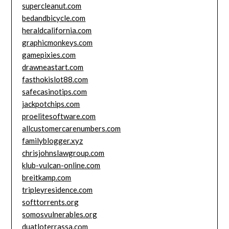
supercleanut.com
bedandbicycle.com
heraldcalifornia.com
graphicmonkeys.com
gamepixies.com
drawneastart.com
fasthokislot88.com
safecasinotips.com
jackpotchips.com
proelitesoftware.com
allcustomercarenumbers.com
familyblogger.xyz
chrisjohnslawgroup.com
klub-vulcan-online.com
breitkamp.com
tripleyresidence.com
softtorrents.org
somosvulnerables.org
duatloterrassa.com