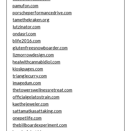
pamufon.com
porscheperformancedrive.com
tamethekraken.org
lutzinator.com
ondasrl.com
blife2016.com
glutenfreesnowboarder.com
lizmorrowdesign.com
healwithcannabidiol.com
kioskpages.com
trianglecurry.com
imagedum.com
thetowerswellnessretreat.com
officialgelatostrain.com
kaethejeweler.com
sattamatkasattaking.com
onepetlife.com
thebillboardexperiment.com