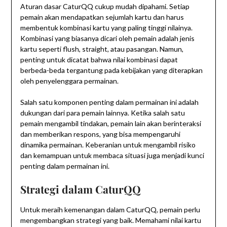
Aturan dasar CaturQQ cukup mudah dipahami. Setiap
pemain akan mendapatkan sejumlah kartu dan harus
membentuk kombinasi kartu yang paling tinggi nilainya.
Kombinasi yang biasanya dicari oleh pemain adalah jenis
kartu seperti flush, straight, atau pasangan. Namun,
penting untuk dicatat bahwa nilai kombinasi dapat
berbeda-beda tergantung pada kebijakan yang diterapkan
oleh penyelenggara permainan.
Salah satu komponen penting dalam permainan ini adalah
dukungan dari para pemain lainnya. Ketika salah satu
pemain mengambil tindakan, pemain lain akan berinteraksi
dan memberikan respons, yang bisa mempengaruhi
dinamika permainan. Keberanian untuk mengambil risiko
dan kemampuan untuk membaca situasi juga menjadi kunci
penting dalam permainan ini.
Strategi dalam CaturQQ
Untuk meraih kemenangan dalam CaturQQ, pemain perlu
mengembangkan strategi yang baik. Memahami nilai kartu