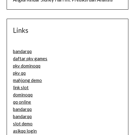
Links
bandarqq
daftar pkv games
pkv dominoqq
pkv qq
mahjong demo
link slot
dominoqq
qq online
bandarqq
bandarqq
slot demo
asikqq login