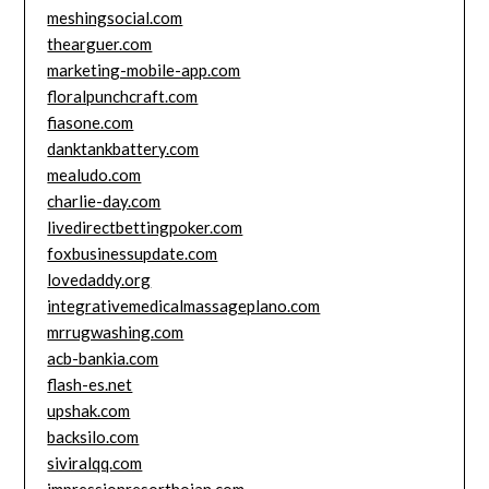
meshingsocial.com
thearguer.com
marketing-mobile-app.com
floralpunchcraft.com
fiasone.com
danktankbattery.com
mealudo.com
charlie-day.com
livedirectbettingpoker.com
foxbusinessupdate.com
lovedaddy.org
integrativemedicalmassageplano.com
mrrugwashing.com
acb-bankia.com
flash-es.net
upshak.com
backsilo.com
siviralqq.com
impressionresorthoian.com