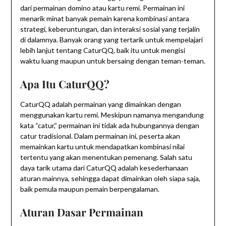
dari permainan domino atau kartu remi. Permainan ini
menarik minat banyak pemain karena kombinasi antara
strategi, keberuntungan, dan interaksi sosial yang terjalin
di dalamnya. Banyak orang yang tertarik untuk mempelajari
lebih lanjut tentang CaturQQ, baik itu untuk mengisi
waktu luang maupun untuk bersaing dengan teman-teman.
Apa Itu CaturQQ?
CaturQQ adalah permainan yang dimainkan dengan
menggunakan kartu remi. Meskipun namanya mengandung
kata “catur,” permainan ini tidak ada hubungannya dengan
catur tradisional. Dalam permainan ini, peserta akan
memainkan kartu untuk mendapatkan kombinasi nilai
tertentu yang akan menentukan pemenang. Salah satu
daya tarik utama dari CaturQQ adalah kesederhanaan
aturan mainnya, sehingga dapat dimainkan oleh siapa saja,
baik pemula maupun pemain berpengalaman.
Aturan Dasar Permainan