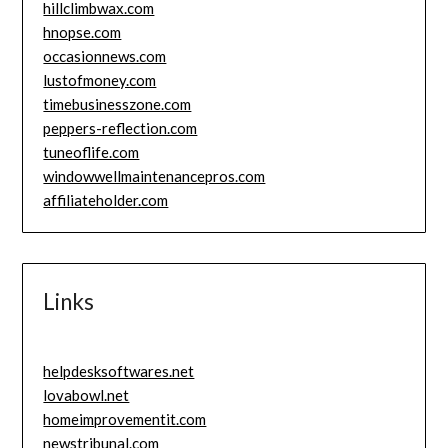
hillclimbwax.com
hnopse.com
occasionnews.com
lustofmoney.com
timebusinesszone.com
peppers-reflection.com
tuneoflife.com
windowwellmaintenancepros.com
affiliateholder.com
Links
helpdesksoftwares.net
lovabowl.net
homeimprovementit.com
newstribunal.com