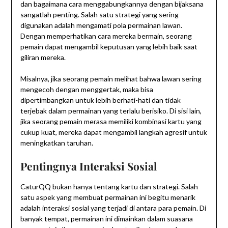
dan bagaimana cara menggabungkannya dengan bijaksana
sangatlah penting. Salah satu strategi yang sering
digunakan adalah mengamati pola permainan lawan.
Dengan memperhatikan cara mereka bermain, seorang
pemain dapat mengambil keputusan yang lebih baik saat
giliran mereka.
Misalnya, jika seorang pemain melihat bahwa lawan sering
mengecoh dengan menggertak, maka bisa
dipertimbangkan untuk lebih berhati-hati dan tidak
terjebak dalam permainan yang terlalu berisiko. Di sisi lain,
jika seorang pemain merasa memiliki kombinasi kartu yang
cukup kuat, mereka dapat mengambil langkah agresif untuk
meningkatkan taruhan.
Pentingnya Interaksi Sosial
CaturQQ bukan hanya tentang kartu dan strategi. Salah
satu aspek yang membuat permainan ini begitu menarik
adalah interaksi sosial yang terjadi di antara para pemain. Di
banyak tempat, permainan ini dimainkan dalam suasana