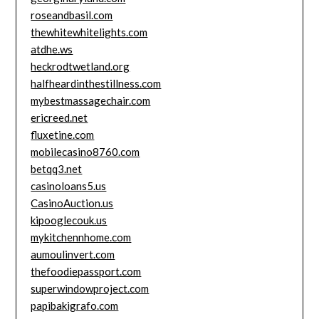
roseandbasil.com
thewhitewhitelights.com
atdhe.ws
heckrodtwetland.org
halfheardinthestillness.com
mybestmassagechair.com
ericreed.net
fluxetine.com
mobilecasino8760.com
betqq3.net
casinoloans5.us
CasinoAuction.us
kipooglecouk.us
mykitchennhome.com
aumoulinvert.com
thefoodiepassport.com
superwindowproject.com
papibakigrafo.com