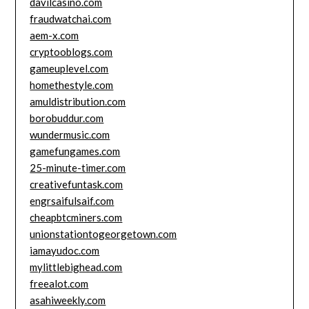
davilcasino.com
fraudwatchai.com
aem-x.com
cryptooblogs.com
gameuplevel.com
homethestyle.com
amuldistribution.com
borobuddur.com
wundermusic.com
gamefungames.com
25-minute-timer.com
creativefuntask.com
engrsaifulsaif.com
cheapbtcminers.com
unionstationtogeorgetown.com
iamayudoc.com
mylittlebighead.com
freealot.com
asahiweekly.com