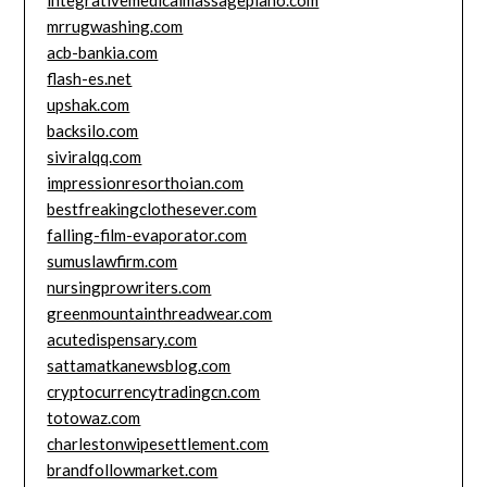
mrrugwashing.com
acb-bankia.com
flash-es.net
upshak.com
backsilo.com
siviralqq.com
impressionresorthoian.com
bestfreakingclothesever.com
falling-film-evaporator.com
sumuslawfirm.com
nursingprowriters.com
greenmountainthreadwear.com
acutedispensary.com
sattamatkanewsblog.com
cryptocurrencytradingcn.com
totowaz.com
charlestonwipesettlement.com
brandfollowmarket.com