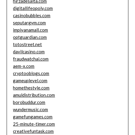
hirzadesalta.com
digitallifeopoly.com
casinobubbles.com
seputargym.com
impiyanamall.com
optguardian.com
totostreet.net
davilcasino.com
fraudwatchai.com
aem-x.com
cryptooblogs.com
gameuplevel.com
homethestyle.com
amuldistribution.com
borobuddur.com
wundermusic.com
gamefungames.com
25-minute-timer.com
creativefuntask.com