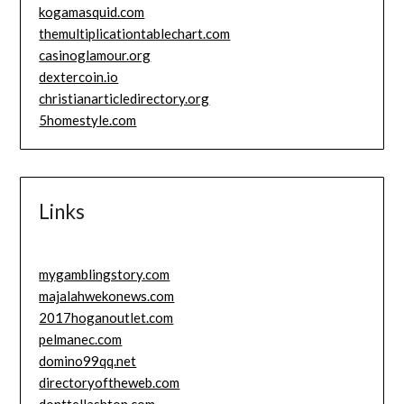
kogamasquid.com
themultiplicationtablechart.com
casinoglamour.org
dextercoin.io
christianarticledirectory.org
5homestyle.com
Links
mygamblingstory.com
majalahwekonews.com
2017hoganoutlet.com
pelmanec.com
domino99qq.net
directoryoftheweb.com
donttellashton.com