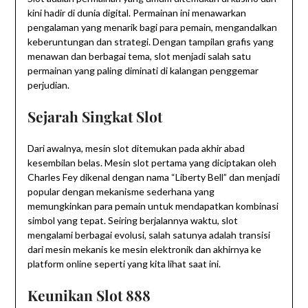
kini hadir di dunia digital. Permainan ini menawarkan
pengalaman yang menarik bagi para pemain, mengandalkan
keberuntungan dan strategi. Dengan tampilan grafis yang
menawan dan berbagai tema, slot menjadi salah satu
permainan yang paling diminati di kalangan penggemar
perjudian.
Sejarah Singkat Slot
Dari awalnya, mesin slot ditemukan pada akhir abad
kesembilan belas. Mesin slot pertama yang diciptakan oleh
Charles Fey dikenal dengan nama “Liberty Bell” dan menjadi
popular dengan mekanisme sederhana yang
memungkinkan para pemain untuk mendapatkan kombinasi
simbol yang tepat. Seiring berjalannya waktu, slot
mengalami berbagai evolusi, salah satunya adalah transisi
dari mesin mekanis ke mesin elektronik dan akhirnya ke
platform online seperti yang kita lihat saat ini.
Keunikan Slot 888