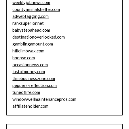
weeklyjobnews.com
countyanimalshelter.com
adwebtagging.com
ranksuperior.net
babystepahead.com
destinationoverlooked.com
gamblingamount.com
hillclimbwax.com
hnopse.com
occasionnews.com
lustofmoney.com
timebusinesszone.com
peppers-reflection.com
tuneoflife.com
windowwellmaintenancepros.com
affiliateholder.com