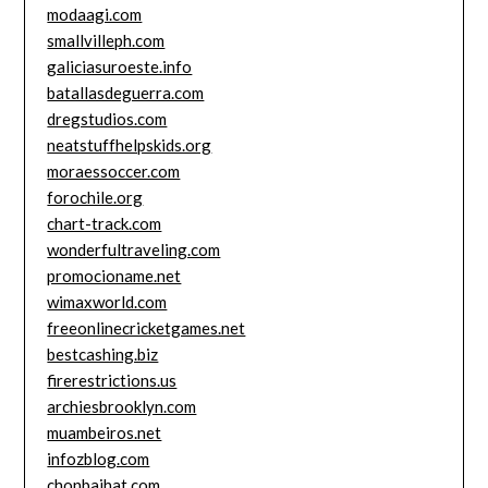
modaagi.com
smallvilleph.com
galiciasuroeste.info
batallasdeguerra.com
dregstudios.com
neatstuffhelpskids.org
moraessoccer.com
forochile.org
chart-track.com
wonderfultraveling.com
promocioname.net
wimaxworld.com
freeonlinecricketgames.net
bestcashing.biz
firerestrictions.us
archiesbrooklyn.com
muambeiros.net
infozblog.com
chonbaihat.com