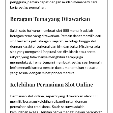
pengguna, pemain dapat dengan mudah memahami cara
kerja setiap permainan.
Beragam Tema yang Ditawarkan
Salah satu hal yang membuat slot 888 menarik adalah
beragam tema yang ditawarkan. Pemain dapat memilih dari
slot bertema petualangan, sejarah, mitologi, hingga slot
dengan karakter terkenal dari film dan buku. Misalnya, ada
slot yang mengambil inspirasi dari film klasik atau cerita
rakyat, yang tidak hanya menghibur tetapi juga
mengedukasi. Tema-tema ini membuat setiap sesi bermain
lebih menarik karena pemain dapat menemukan sesuatu
yang sesuai dengan minat pribadi mereka.
Kelebihan Permainan Slot Online
Permainan slot online, seperti yang ditawarkan oleh 888,
memiliki beragam kelebihan dibandingkan dengan
permainan slot tradisional. Salah satunya adalah
kemudahan akses. Dengan hanya menggunakan perangkat