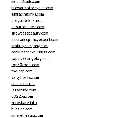
mediatitude.com
prewarmotorcycles.com
simracinglinks.com
dosyamerkezi.net
le-surrealisme.com
showcasebeauty.com
insurancepolicyexpert.com
statkeycompany.com
carolinadeckbuilders.com
topinvestingblog.com
top50tools.com
the-rep.com
saltyfranks.com
annerani.com
jazzatude.com
0022pa.com
zeroshare.info
bilesinc.com
milaretreatnz.com