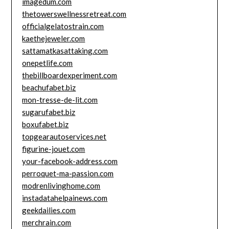
imagedum.com
thetowerswellnessretreat.com
officialgelatostrain.com
kaethejeweler.com
sattamatkasattaking.com
onepetlife.com
thebillboardexperiment.com
beachufabet.biz
mon-tresse-de-lit.com
sugarufabet.biz
boxufabet.biz
topgearautoservices.net
figurine-jouet.com
your-facebook-address.com
perroquet-ma-passion.com
modrenlivinghome.com
instadatahelpainews.com
geekdailies.com
merchrain.com