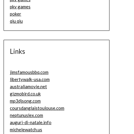
pkv games
poker
qiu qiu
Links
jimsfamousbbq.com
libertywalk-usa.com
australiamovie.net
gizmobird.co.uk
mp3djsong.com
coursdanglaistoulouse.com
neptunuslex.com
auguri-di-natale.info
michelewatch.us