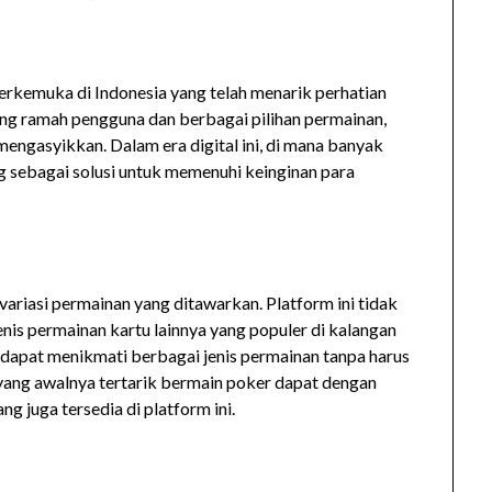
terkemuka di Indonesia yang telah menarik perhatian
ng ramah pengguna dan berbagai pilihan permainan,
gasyikkan. Dalam era digital ini, di mana banyak
g sebagai solusi untuk memenuhi keinginan para
variasi permainan yang ditawarkan. Platform ini tidak
nis permainan kartu lainnya yang populer di kalangan
dapat menikmati berbagai jenis permainan tanpa harus
 yang awalnya tertarik bermain poker dapat dengan
 juga tersedia di platform ini.