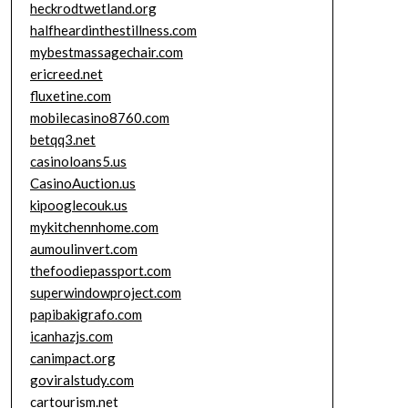
heckrodtwetland.org
halfheardinthestillness.com
mybestmassagechair.com
ericreed.net
fluxetine.com
mobilecasino8760.com
betqq3.net
casinoloans5.us
CasinoAuction.us
kipooglecouk.us
mykitchennhome.com
aumoulinvert.com
thefoodiepassport.com
superwindowproject.com
papibakigrafo.com
icanhazjs.com
canimpact.org
goviralstudy.com
cartourism.net