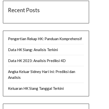
Recent Posts
Pengertian Rekap HK: Panduan Komprehensif
Data HK Siang: Analisis Terkini
Data HK 2023: Analisis Prediksi 4D
Angka Keluar Sidney Hari Ini: Prediksi dan
Analisis
Keluaran HK Siang Tanggal Terkini