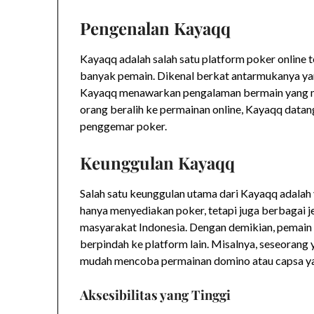
Pengenalan Kayaqq
Kayaqq adalah salah satu platform poker online 
banyak pemain. Dikenal berkat antarmukanya ya
Kayaqq menawarkan pengalaman bermain yang men
orang beralih ke permainan online, Kayaqq datan
penggemar poker.
Keunggulan Kayaqq
Salah satu keunggulan utama dari Kayaqq adalah 
hanya menyediakan poker, tetapi juga berbagai je
masyarakat Indonesia. Dengan demikian, pemain 
berpindah ke platform lain. Misalnya, seseorang
mudah mencoba permainan domino atau capsa yang
Aksesibilitas yang Tinggi