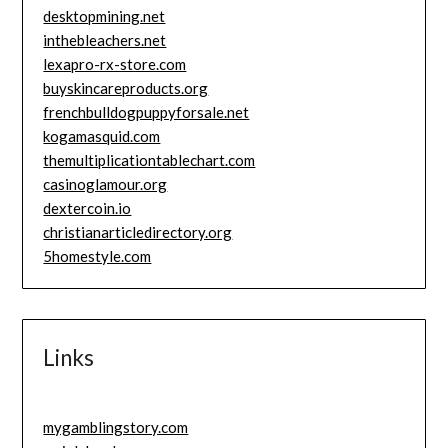
desktopmining.net
inthebleachers.net
lexapro-rx-store.com
buyskincareproducts.org
frenchbulldogpuppyforsale.net
kogamasquid.com
themultiplicationtablechart.com
casinoglamour.org
dextercoin.io
christianarticledirectory.org
5homestyle.com
Links
mygamblingstory.com