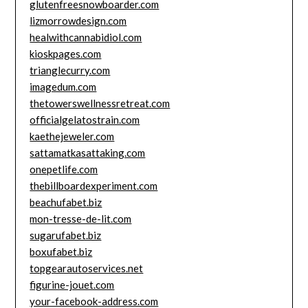
glutenfreesnowboarder.com
lizmorrowdesign.com
healwithcannabidiol.com
kioskpages.com
trianglecurry.com
imagedum.com
thetowerswellnessretreat.com
officialgelatostrain.com
kaethejeweler.com
sattamatkasattaking.com
onepetlife.com
thebillboardexperiment.com
beachufabet.biz
mon-tresse-de-lit.com
sugarufabet.biz
boxufabet.biz
topgearautoservices.net
figurine-jouet.com
your-facebook-address.com