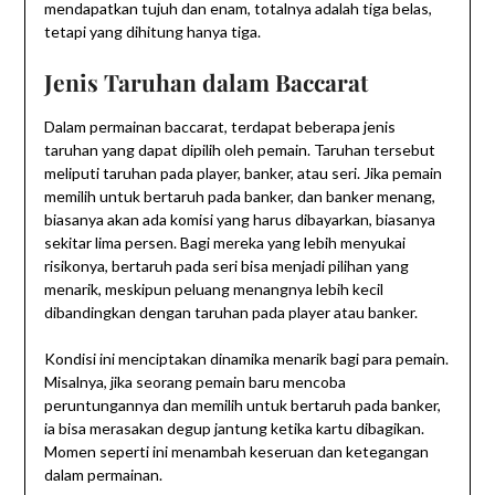
mendapatkan tujuh dan enam, totalnya adalah tiga belas,
tetapi yang dihitung hanya tiga.
Jenis Taruhan dalam Baccarat
Dalam permainan baccarat, terdapat beberapa jenis
taruhan yang dapat dipilih oleh pemain. Taruhan tersebut
meliputi taruhan pada player, banker, atau seri. Jika pemain
memilih untuk bertaruh pada banker, dan banker menang,
biasanya akan ada komisi yang harus dibayarkan, biasanya
sekitar lima persen. Bagi mereka yang lebih menyukai
risikonya, bertaruh pada seri bisa menjadi pilihan yang
menarik, meskipun peluang menangnya lebih kecil
dibandingkan dengan taruhan pada player atau banker.
Kondisi ini menciptakan dinamika menarik bagi para pemain.
Misalnya, jika seorang pemain baru mencoba
peruntungannya dan memilih untuk bertaruh pada banker,
ia bisa merasakan degup jantung ketika kartu dibagikan.
Momen seperti ini menambah keseruan dan ketegangan
dalam permainan.