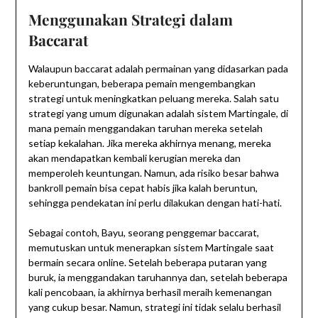
Menggunakan Strategi dalam
Baccarat
Walaupun baccarat adalah permainan yang didasarkan pada
keberuntungan, beberapa pemain mengembangkan
strategi untuk meningkatkan peluang mereka. Salah satu
strategi yang umum digunakan adalah sistem Martingale, di
mana pemain menggandakan taruhan mereka setelah
setiap kekalahan. Jika mereka akhirnya menang, mereka
akan mendapatkan kembali kerugian mereka dan
memperoleh keuntungan. Namun, ada risiko besar bahwa
bankroll pemain bisa cepat habis jika kalah beruntun,
sehingga pendekatan ini perlu dilakukan dengan hati-hati.
Sebagai contoh, Bayu, seorang penggemar baccarat,
memutuskan untuk menerapkan sistem Martingale saat
bermain secara online. Setelah beberapa putaran yang
buruk, ia menggandakan taruhannya dan, setelah beberapa
kali pencobaan, ia akhirnya berhasil meraih kemenangan
yang cukup besar. Namun, strategi ini tidak selalu berhasil