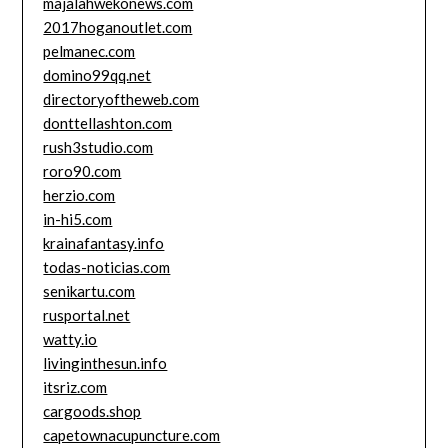
majalahwekonews.com
2017hoganoutlet.com
pelmanec.com
domino99qq.net
directoryoftheweb.com
donttellashton.com
rush3studio.com
roro90.com
herzio.com
in-hi5.com
krainafantasy.info
todas-noticias.com
senikartu.com
rusportal.net
watty.io
livinginthesun.info
itsriz.com
cargoods.shop
capetownacupuncture.com