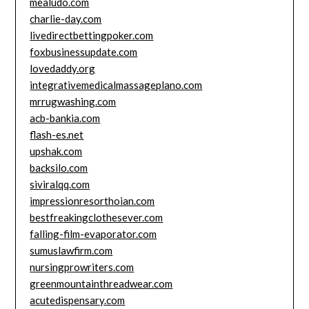
mealudo.com
charlie-day.com
livedirectbettingpoker.com
foxbusinessupdate.com
lovedaddy.org
integrativemedicalmassageplano.com
mrrugwashing.com
acb-bankia.com
flash-es.net
upshak.com
backsilo.com
siviralqq.com
impressionresorthoian.com
bestfreakingclothesever.com
falling-film-evaporator.com
sumuslawfirm.com
nursingprowriters.com
greenmountainthreadwear.com
acutedispensary.com