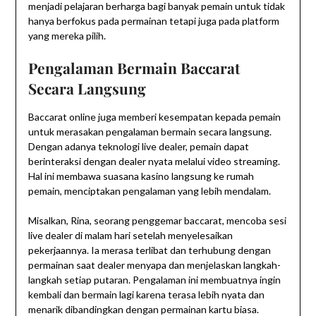
menjadi pelajaran berharga bagi banyak pemain untuk tidak
hanya berfokus pada permainan tetapi juga pada platform
yang mereka pilih.
Pengalaman Bermain Baccarat
Secara Langsung
Baccarat online juga memberi kesempatan kepada pemain
untuk merasakan pengalaman bermain secara langsung.
Dengan adanya teknologi live dealer, pemain dapat
berinteraksi dengan dealer nyata melalui video streaming.
Hal ini membawa suasana kasino langsung ke rumah
pemain, menciptakan pengalaman yang lebih mendalam.
Misalkan, Rina, seorang penggemar baccarat, mencoba sesi
live dealer di malam hari setelah menyelesaikan
pekerjaannya. Ia merasa terlibat dan terhubung dengan
permainan saat dealer menyapa dan menjelaskan langkah-
langkah setiap putaran. Pengalaman ini membuatnya ingin
kembali dan bermain lagi karena terasa lebih nyata dan
menarik dibandingkan dengan permainan kartu biasa.