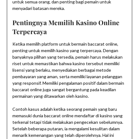
untuk semua orang, dan penting bagi pemain untuk
menyadari batasan mereka.
Pentingnya Memilih Kasino Online
Terpercaya
Ketika memilih platform untuk bermain baccarat online,
penting untuk memilih kasino yang terpercaya. Dengan
banyaknya pilihan yang tersedia, pemain harus melakukan
riset untuk memastikan bahwa kasino tersebut memiliki
lisensi yang berlaku, menyediakan berbagai metode
pembayaran yang aman, serta memiliki layanan pelanggan
yang responsif. Memiliki pengalaman positif dalam bermain
baccarat online juga sangat bergantung pada keadilan
permainan yang ditawarkan oleh kasino.
Contoh kasus adalah ketika seorang pemain yang baru
memasuki dunia baccarat online mendaftar di kasino yang
terkenal tetapi tidak melakukan pengecekan sebelumnya.
Setelah beberapa putaran, ia mengalami kesulitan dalam
menarik kemenangan yang telah diperolehnya. Hal ini