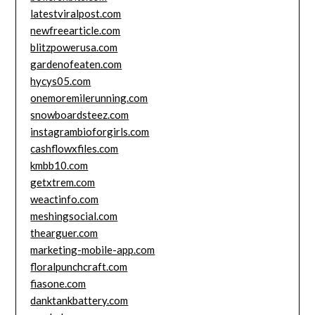
latestviralpost.com
newfreearticle.com
blitzpowerusa.com
gardenofeaten.com
hycys05.com
onemoremilerunning.com
snowboardsteez.com
instagrambioforgirls.com
cashflowxfiles.com
kmbb10.com
getxtrem.com
weactinfo.com
meshingsocial.com
thearguer.com
marketing-mobile-app.com
floralpunchcraft.com
fiasone.com
danktankbattery.com