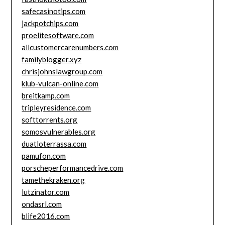
safecasinotips.com
jackpotchips.com
proelitesoftware.com
allcustomercarenumbers.com
familyblogger.xyz
chrisjohnslawgroup.com
klub-vulcan-online.com
breitkamp.com
tripleyresidence.com
softtorrents.org
somosvulnerables.org
duatloterrassa.com
pamufon.com
porscheperformancedrive.com
tamethekraken.org
lutzinator.com
ondasrl.com
blife2016.com