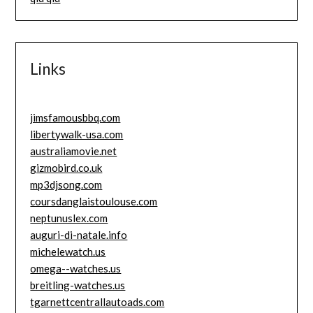
Links
jimsfamousbbq.com
libertywalk-usa.com
australiamovie.net
gizmobird.co.uk
mp3djsong.com
coursdanglaistoulouse.com
neptunuslex.com
auguri-di-natale.info
michelewatch.us
omega--watches.us
breitling-watches.us
tgarnettcentrallautoads.com