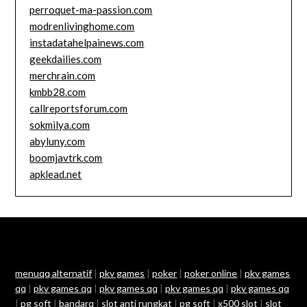
perroquet-ma-passion.com
modrenlivinghome.com
instadatahelpainews.com
geekdailies.com
merchrain.com
kmbb28.com
callreportsforum.com
sokmilya.com
abyluny.com
boomjavtrk.com
apklead.net
menuqq alternatif
|
pkv games
|
poker
|
poker online
|
pkv games
qq
|
pkv games qq
|
pkv games qq
|
pkv games qq
|
pkv games qq
|
pg soft
|
bandarq
|
slot anti rungkat
|
pg soft
|
x500 slot
|
slot