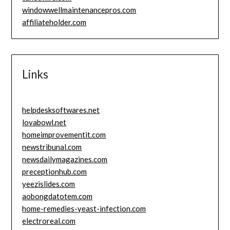
windowwellmaintenancepros.com
affiliateholder.com
Links
helpdesksoftwares.net
lovabowl.net
homeimprovementit.com
newstribunal.com
newsdailymagazines.com
preceptionhub.com
yeezislides.com
aobongdatotem.com
home-remedies-yeast-infection.com
electroreal.com