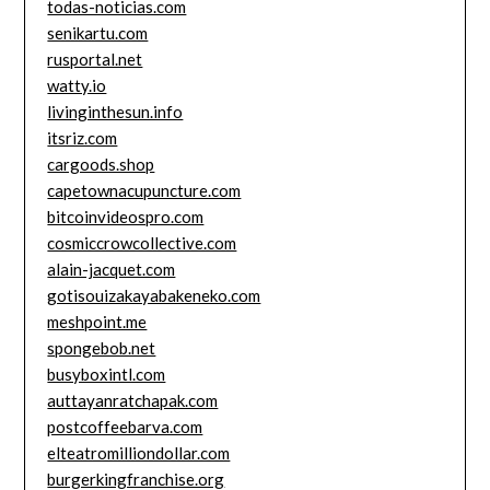
todas-noticias.com
senikartu.com
rusportal.net
watty.io
livinginthesun.info
itsriz.com
cargoods.shop
capetownacupuncture.com
bitcoinvideospro.com
cosmiccrowcollective.com
alain-jacquet.com
gotisouizakayabakeneko.com
meshpoint.me
spongebob.net
busyboxintl.com
auttayanratchapak.com
postcoffeebarva.com
elteatromilliondollar.com
burgerkingfranchise.org