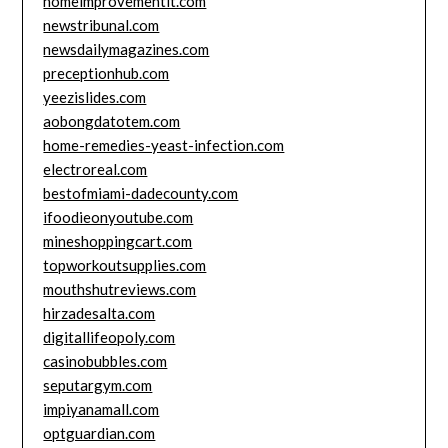
homeimprovementit.com
newstribunal.com
newsdailymagazines.com
preceptionhub.com
yeezislides.com
aobongdatotem.com
home-remedies-yeast-infection.com
electroreal.com
bestofmiami-dadecounty.com
ifoodieonyoutube.com
mineshoppingcart.com
topworkoutsupplies.com
mouthshutreviews.com
hirzadesalta.com
digitallifeopoly.com
casinobubbles.com
seputargym.com
impiyanamall.com
optguardian.com