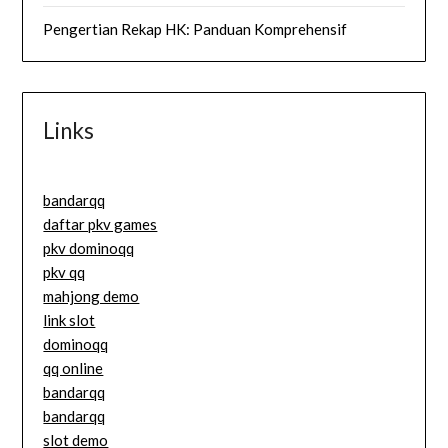
Pengertian Rekap HK: Panduan Komprehensif
Links
bandarqq
daftar pkv games
pkv dominoqq
pkv qq
mahjong demo
link slot
dominoqq
qq online
bandarqq
bandarqq
slot demo