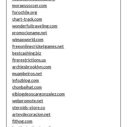
moraessoccer.com
forochile.org
chart-track.com
wonderfultraveling.com
promocioname.net
wimaxworld.com
freeonlinecricketgames.net
bestcashing.biz
firerestrictions.us
archiesbrooklyn.com
muambeiros.net
infozblog.com
chonbaihat.com
elblogdeoscargonzalez.com
webpromote.net
steroids-store.co
arteydecoracion.net
fithog.com