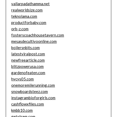
vallarpadathamma.net
realworldsize.com
teknolama.com
productforbaby.com
orb-z.com
fosterscoachhousetavern.com
mesasdecultivoonline.com
boilersnbits.com
latestviralpost.com
newfreearticle.com
blitzpowerusa.com
gardenofeaten.com
hycys05.com
onemoremilerunning.com
snowboardsteez.com
instagrambioforgirls.com
cashflowxfiles.com
kmbb10.com
getxtrem.com