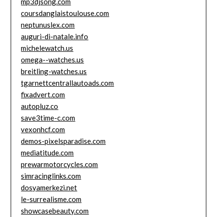
mp3djsong.com
coursdanglaistoulouse.com
neptunuslex.com
auguri-di-natale.info
michelewatch.us
omega--watches.us
breitling-watches.us
tgarnettcentrallautoads.com
fixadvert.com
autopluz.co
save3time-c.com
vexonhcf.com
demos-pixelsparadise.com
mediatitude.com
prewarmotorcycles.com
simracinglinks.com
dosyamerkezi.net
le-surrealisme.com
showcasebeauty.com