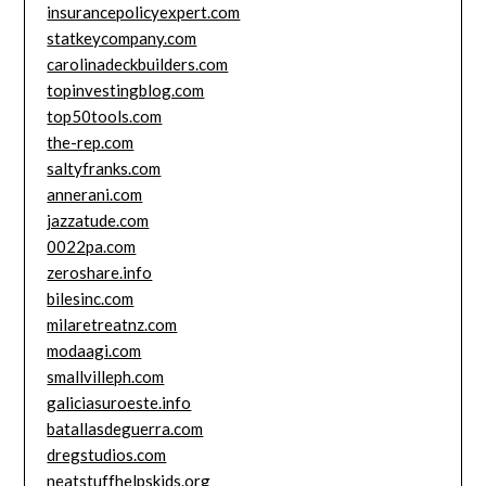
insurancepolicyexpert.com
statkeycompany.com
carolinadeckbuilders.com
topinvestingblog.com
top50tools.com
the-rep.com
saltyfranks.com
annerani.com
jazzatude.com
0022pa.com
zeroshare.info
bilesinc.com
milaretreatnz.com
modaagi.com
smallvilleph.com
galiciasuroeste.info
batallasdeguerra.com
dregstudios.com
neatstuffhelpskids.org