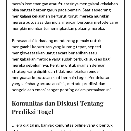
meraih kemenangan atau frustasinya mengalami kekalahan
bisa sangat berpengaruh pada pemain. Saat seseorang
mengalami kekalahan berturut-turut, mereka mungkin
merasa putus asa dan mulai mencari berbagai metode yang
mungkin membantu meningkatkan peluang mereka.
Perasaan ini terkadang mendorong pemain untuk
mengambil keputusan yang kurang tepat, seperti
menginvestasikan uang secara berlebihan atau
mengabaikan metode yang sudah terbukti sukses bagi
mereka sebelumnya. Penting untuk nyaman dengan
strategi yang dipilih dan tidak membiarkan emosi
menguasai keputusan saat bermain togel. Pendekatan
yang seimbang antara analisis, metode prediksi, dan
pengelolaan emosi sangat penting dalam permainan ini.
Komunitas dan Diskusi Tentang
Prediksi Togel
Di era digital ini, banyak komunitas online yang dibentuk