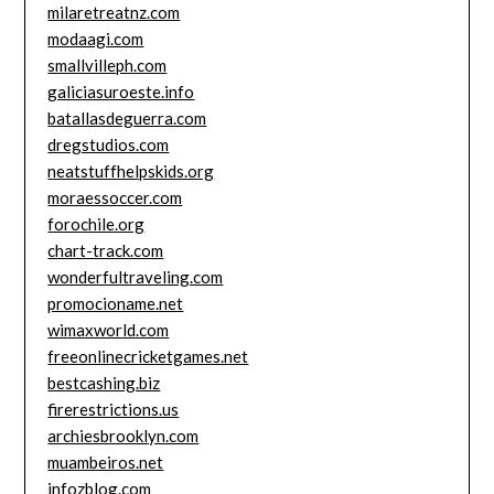
milaretreatnz.com
modaagi.com
smallvilleph.com
galiciasuroeste.info
batallasdeguerra.com
dregstudios.com
neatstuffhelpskids.org
moraessoccer.com
forochile.org
chart-track.com
wonderfultraveling.com
promocioname.net
wimaxworld.com
freeonlinecricketgames.net
bestcashing.biz
firerestrictions.us
archiesbrooklyn.com
muambeiros.net
infozblog.com