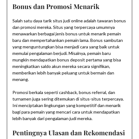
Bonus dan Promosi Menarik
Salah satu daya tarik situs judi online adalah tawaran bonus
dan promosi mereka. Situs yang terpercaya umumnya
menawarkan berbagai jenis bonus untuk menarik pemain
baru dan mempertahankan pemain lama. Bonus sambutan
yang menguntungkan bisa menjadi cara yang baik untuk
memulai pengalaman berjudi. Misalnya, pemain baru
mungkin mendapatkan bonus deposit pertama yang bisa
meningkatkan saldo akun mereka secara signifikan,
memberikan lebih banyak peluang untuk bermain dan
menang.
Promosi berkala seperti cashback, bonus referral, dan
turnamen juga sering ditemukan di situs-situs terpercaya.
Ini menciptakan lingkungan yang kompetitif dan menarik
bagi para pemain yang mencari cara untuk mendapatkan
lebih banyak dari pengalaman judi mereka.
Pentingnya Ulasan dan Rekomendasi