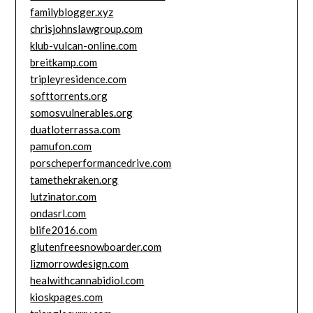
familyblogger.xyz
chrisjohnslawgroup.com
klub-vulcan-online.com
breitkamp.com
tripleyresidence.com
softtorrents.org
somosvulnerables.org
duatloterrassa.com
pamufon.com
porscheperformancedrive.com
tamethekraken.org
lutzinator.com
ondasrl.com
blife2016.com
glutenfreesnowboarder.com
lizmorrowdesign.com
healwithcannabidiol.com
kioskpages.com