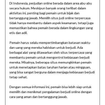
Di Indonesia, perjudian online berada dalam area abu-abu
secara hukum. Meskipun banyak orang terlibat dalam
aktivitas ini, penting bagi pemain untuk bijak dan
bertanggung jawab. Memilih situs judi online terpercaya
tidak hanya membantu dalam aspek keamanan, tetapi juga
memastikan bahwa pemain berada dalam lingkungan yang
etis dan adil.
Pemain harus selalu mempertimbangkan batasan waktu
dan uang yang mereka habiskan untuk berjudi. Ada
berbagai alat yang ditawarkan oleh situs terpercaya yang
membantu pemain untuk mengontrol kebiasaan berjudi
mereka. Misalnya, beberapa situs memungkinkan pemain
untuk menetapkan batas taruhan harian atau mingguan,
yang bisa sangat berguna dalam menjaga kebiasaan berjudi
tetap sehat.
Dengan semua informasi ini, pemain bisa lebih siap untuk
memilih dan menikmat pengalaman berjudi online dengan
cara yang aman dan bertanggung jawab.