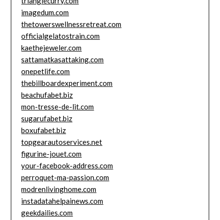
trianglecurry.com
imagedum.com
thetowerswellnessretreat.com
officialgelatostrain.com
kaethejeweler.com
sattamatkasattaking.com
onepetlife.com
thebillboardexperiment.com
beachufabet.biz
mon-tresse-de-lit.com
sugarufabet.biz
boxufabet.biz
topgearautoservices.net
figurine-jouet.com
your-facebook-address.com
perroquet-ma-passion.com
modrenlivinghome.com
instadatahelpainews.com
geekdailies.com