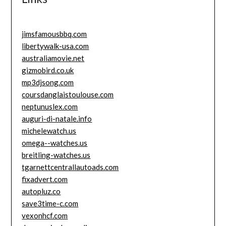
jimsfamousbbq.com
libertywalk-usa.com
australiamovie.net
gizmobird.co.uk
mp3djsong.com
coursdanglaistoulouse.com
neptunuslex.com
auguri-di-natale.info
michelewatch.us
omega--watches.us
breitling-watches.us
tgarnettcentrallautoads.com
fixadvert.com
autopluz.co
save3time-c.com
vexonhcf.com