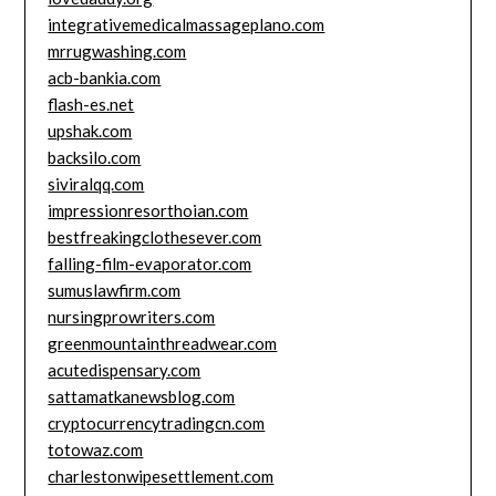
integrativemedicalmassageplano.com
mrrugwashing.com
acb-bankia.com
flash-es.net
upshak.com
backsilo.com
siviralqq.com
impressionresorthoian.com
bestfreakingclothesever.com
falling-film-evaporator.com
sumuslawfirm.com
nursingprowriters.com
greenmountainthreadwear.com
acutedispensary.com
sattamatkanewsblog.com
cryptocurrencytradingcn.com
totowaz.com
charlestonwipesettlement.com