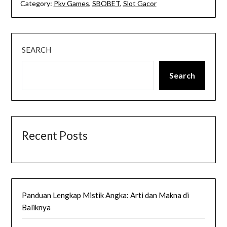
Category:
Pkv Games
,
SBOBET
,
Slot Gacor
SEARCH
Search
Recent Posts
Panduan Lengkap Mistik Angka: Arti dan Makna di
Baliknya