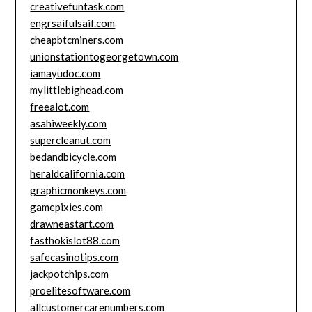
creativefuntask.com
engrsaifulsaif.com
cheapbtcminers.com
unionstationtogeorgetown.com
iamayudoc.com
mylittlebighead.com
freealot.com
asahiweekly.com
supercleanut.com
bedandbicycle.com
heraldcalifornia.com
graphicmonkeys.com
gamepixies.com
drawneastart.com
fasthokislot88.com
safecasinotips.com
jackpotchips.com
proelitesoftware.com
allcustomercarenumbers.com