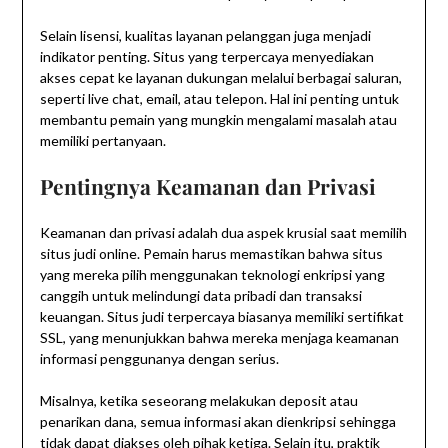
Selain lisensi, kualitas layanan pelanggan juga menjadi
indikator penting. Situs yang terpercaya menyediakan
akses cepat ke layanan dukungan melalui berbagai saluran,
seperti live chat, email, atau telepon. Hal ini penting untuk
membantu pemain yang mungkin mengalami masalah atau
memiliki pertanyaan.
Pentingnya Keamanan dan Privasi
Keamanan dan privasi adalah dua aspek krusial saat memilih
situs judi online. Pemain harus memastikan bahwa situs
yang mereka pilih menggunakan teknologi enkripsi yang
canggih untuk melindungi data pribadi dan transaksi
keuangan. Situs judi terpercaya biasanya memiliki sertifikat
SSL, yang menunjukkan bahwa mereka menjaga keamanan
informasi penggunanya dengan serius.
Misalnya, ketika seseorang melakukan deposit atau
penarikan dana, semua informasi akan dienkripsi sehingga
tidak dapat diakses oleh pihak ketiga. Selain itu, praktik