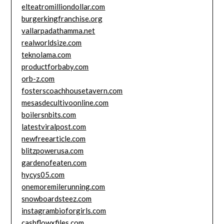
elteatromilliondollar.com
burgerkingfranchise.org
vallarpadathamma.net
realworldsize.com
teknolama.com
productforbaby.com
orb-z.com
fosterscoachhousetavern.com
mesasdecultivoonline.com
boilersnbits.com
latestviralpost.com
newfreearticle.com
blitzpowerusa.com
gardenofeaten.com
hycys05.com
onemoremilerunning.com
snowboardsteez.com
instagrambioforgirls.com
cashflowxfiles.com