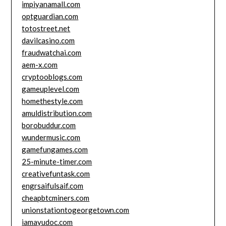
impiyanamall.com
optguardian.com
totostreet.net
davilcasino.com
fraudwatchai.com
aem-x.com
cryptooblogs.com
gameuplevel.com
homethestyle.com
amuldistribution.com
borobuddur.com
wundermusic.com
gamefungames.com
25-minute-timer.com
creativefuntask.com
engrsaifulsaif.com
cheapbtcminers.com
unionstationtogeorgetown.com
iamayudoc.com