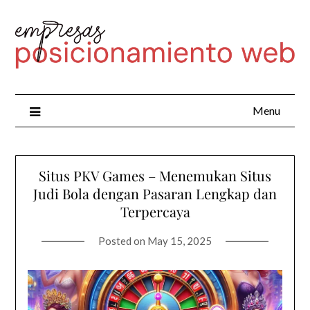
Menu
Situs PKV Games – Menemukan Situs
Judi Bola dengan Pasaran Lengkap dan
Terpercaya
Posted on
May 15, 2025