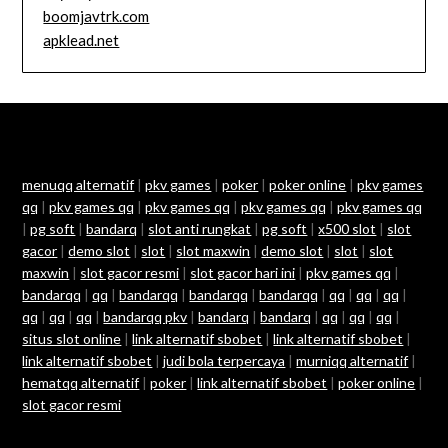
boomjavtrk.com
apklead.net
menuqq alternatif
|
pkv games
|
poker
|
poker online
|
pkv games
qq
|
pkv games qq
|
pkv games qq
|
pkv games qq
|
pkv games qq
|
pg soft
|
bandarq
|
slot anti rungkat
|
pg soft
|
x500 slot
|
slot
gacor
|
demo slot
|
slot
|
slot maxwin
|
demo slot
|
slot
|
slot
maxwin
|
slot gacor resmi
|
slot gacor hari ini
|
pkv games qq
|
bandarqq
|
qq
|
bandarqq
|
bandarqq
|
bandarqq
|
qq
|
qq
|
qq
|
qq
|
qq
|
qq
|
bandarqq pkv
|
bandarq
|
bandarq
|
qq
|
qq
|
qq
|
situs slot online
|
link alternatif sbobet
|
link alternatif sbobet
|
link alternatif sbobet
|
judi bola terpercaya
|
murniqq alternatif
|
hematqq alternatif
|
poker
|
link alternatif sbobet
|
poker online
|
slot gacor resmi