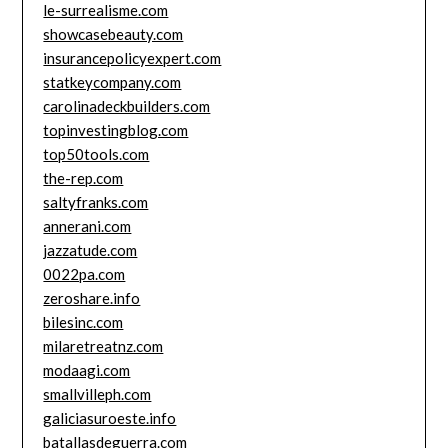
le-surrealisme.com
showcasebeauty.com
insurancepolicyexpert.com
statkeycompany.com
carolinadeckbuilders.com
topinvestingblog.com
top50tools.com
the-rep.com
saltyfranks.com
annerani.com
jazzatude.com
0022pa.com
zeroshare.info
bilesinc.com
milaretreatnz.com
modaagi.com
smallvilleph.com
galiciasuroeste.info
batallasdeguerra.com