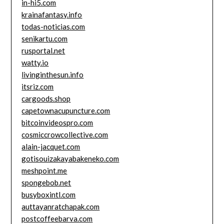
in-hi5.com
krainafantasy.info
todas-noticias.com
senikartu.com
rusportal.net
watty.io
livinginthesun.info
itsriz.com
cargoods.shop
capetownacupuncture.com
bitcoinvideospro.com
cosmiccrowcollective.com
alain-jacquet.com
gotisouizakayabakeneko.com
meshpoint.me
spongebob.net
busyboxintl.com
auttayanratchapak.com
postcoffeebarva.com