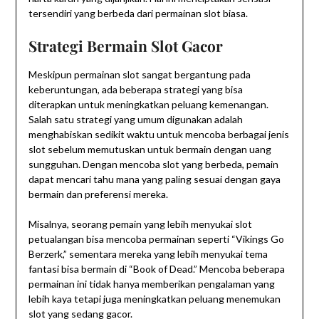
tersendiri yang berbeda dari permainan slot biasa.
Strategi Bermain Slot Gacor
Meskipun permainan slot sangat bergantung pada
keberuntungan, ada beberapa strategi yang bisa
diterapkan untuk meningkatkan peluang kemenangan.
Salah satu strategi yang umum digunakan adalah
menghabiskan sedikit waktu untuk mencoba berbagai jenis
slot sebelum memutuskan untuk bermain dengan uang
sungguhan. Dengan mencoba slot yang berbeda, pemain
dapat mencari tahu mana yang paling sesuai dengan gaya
bermain dan preferensi mereka.
Misalnya, seorang pemain yang lebih menyukai slot
petualangan bisa mencoba permainan seperti “Vikings Go
Berzerk,” sementara mereka yang lebih menyukai tema
fantasi bisa bermain di “Book of Dead.” Mencoba beberapa
permainan ini tidak hanya memberikan pengalaman yang
lebih kaya tetapi juga meningkatkan peluang menemukan
slot yang sedang gacor.