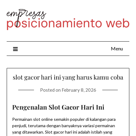
Menu
slot gacor hari ini yang harus kamu coba
Posted on
February 8, 2026
Pengenalan Slot Gacor Hari Ini
Permainan slot online semakin populer di kalangan para
penjudi, terutama dengan banyaknya variasi permainan
yang ditawarkan. Slot gacor hari ini adalah istilah yang