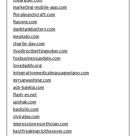
marketing-mobile-app.com
floralpunchcraft.com
fiasone.com
danktankbattery.com
mealudo.com
charlie-day.com
livedirectbettingpoker.com
foxbusinessupdate.com
lovedaddy.org
integrativemedicalmassageplano.com
mrrugwashing.com
acb-bankia.com
flash-es.net
upshak.com
backsilo.com
siviralqq.com
impressionresorthoian.com
bestfreakingclothesever.com