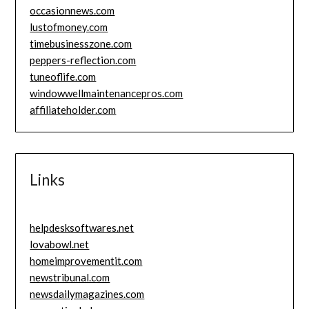
occasionnews.com
lustofmoney.com
timebusinesszone.com
peppers-reflection.com
tuneoflife.com
windowwellmaintenancepros.com
affiliateholder.com
Links
helpdesksoftwares.net
lovabowl.net
homeimprovementit.com
newstribunal.com
newsdailymagazines.com