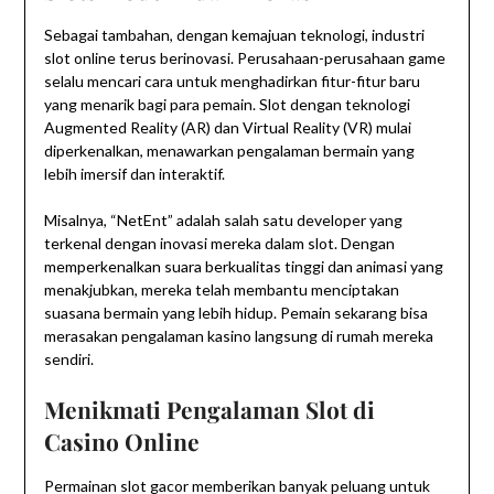
Sebagai tambahan, dengan kemajuan teknologi, industri
slot online terus berinovasi. Perusahaan-perusahaan game
selalu mencari cara untuk menghadirkan fitur-fitur baru
yang menarik bagi para pemain. Slot dengan teknologi
Augmented Reality (AR) dan Virtual Reality (VR) mulai
diperkenalkan, menawarkan pengalaman bermain yang
lebih imersif dan interaktif.
Misalnya, “NetEnt” adalah salah satu developer yang
terkenal dengan inovasi mereka dalam slot. Dengan
memperkenalkan suara berkualitas tinggi dan animasi yang
menakjubkan, mereka telah membantu menciptakan
suasana bermain yang lebih hidup. Pemain sekarang bisa
merasakan pengalaman kasino langsung di rumah mereka
sendiri.
Menikmati Pengalaman Slot di
Casino Online
Permainan slot gacor memberikan banyak peluang untuk