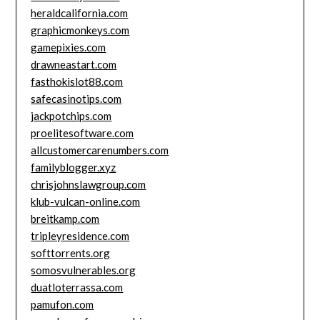
heraldcalifornia.com
graphicmonkeys.com
gamepixies.com
drawneastart.com
fasthokislot88.com
safecasinotips.com
jackpotchips.com
proelitesoftware.com
allcustomercarenumbers.com
familyblogger.xyz
chrisjohnslawgroup.com
klub-vulcan-online.com
breitkamp.com
tripleyresidence.com
softtorrents.org
somosvulnerables.org
duatloterrassa.com
pamufon.com