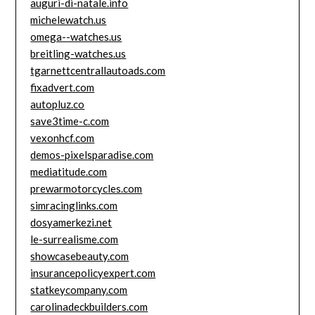
auguri-di-natale.info
michelewatch.us
omega--watches.us
breitling-watches.us
tgarnettcentrallautoads.com
fixadvert.com
autopluz.co
save3time-c.com
vexonhcf.com
demos-pixelsparadise.com
mediatitude.com
prewarmotorcycles.com
simracinglinks.com
dosyamerkezi.net
le-surrealisme.com
showcasebeauty.com
insurancepolicyexpert.com
statkeycompany.com
carolinadeckbuilders.com