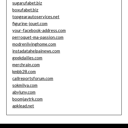
sugarufabet.biz
boxufabet.biz
topgearautoservices.net
figurine-jouet.com
your-facebook-address.com
perroquet-ma-passion.com
modrenlivinghome.com
instadatahelpainews.com
geekdailies.com
merchrain.com
kmbb28.com
callreportsforum.com
sokmilya.com
abyluny.com
boomjavtrk.com
apklead.net