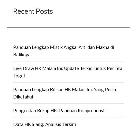
Recent Posts
Panduan Lengkap Mistik Angka: Arti dan Makna di
Baliknya
Live Draw HK Malam Ini: Update Terkini untuk Pecinta
Togel
Panduan Lengkap Rilisan HK Malam Ini: Yang Perlu
Diketahui
Pengertian Rekap HK: Panduan Komprehensif
Data HK Siang: Analisis Terkini