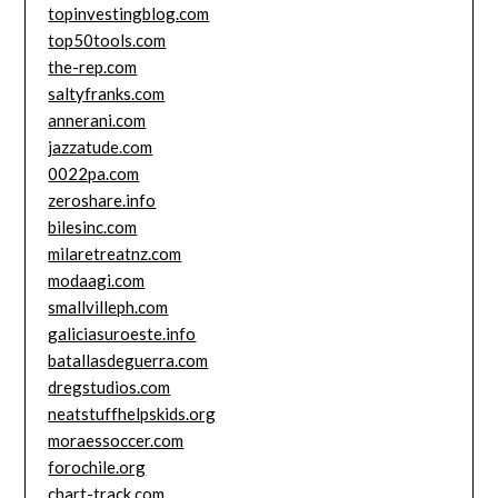
topinvestingblog.com
top50tools.com
the-rep.com
saltyfranks.com
annerani.com
jazzatude.com
0022pa.com
zeroshare.info
bilesinc.com
milaretreatnz.com
modaagi.com
smallvilleph.com
galiciasuroeste.info
batallasdeguerra.com
dregstudios.com
neatstuffhelpskids.org
moraessoccer.com
forochile.org
chart-track.com