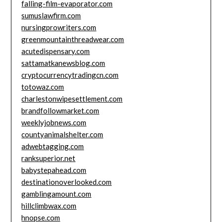
falling-film-evaporator.com
sumuslawfirm.com
nursingprowriters.com
greenmountainthreadwear.com
acutedispensary.com
sattamatkanewsblog.com
cryptocurrencytradingcn.com
totowaz.com
charlestonwipesettlement.com
brandfollowmarket.com
weeklyjobnews.com
countyanimalshelter.com
adwebtagging.com
ranksuperior.net
babystepahead.com
destinationoverlooked.com
gamblingamount.com
hillclimbwax.com
hnopse.com