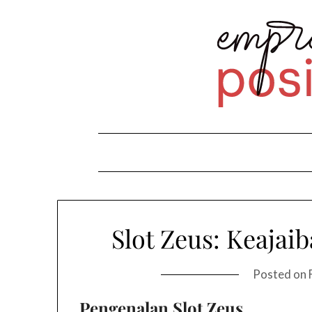
Slot Zeus: Keajai
Posted on
Pengenalan Slot Zeus