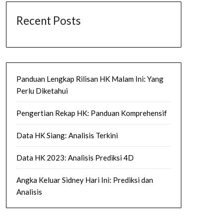
Recent Posts
Panduan Lengkap Rilisan HK Malam Ini: Yang
Perlu Diketahui
Pengertian Rekap HK: Panduan Komprehensif
Data HK Siang: Analisis Terkini
Data HK 2023: Analisis Prediksi 4D
Angka Keluar Sidney Hari Ini: Prediksi dan
Analisis