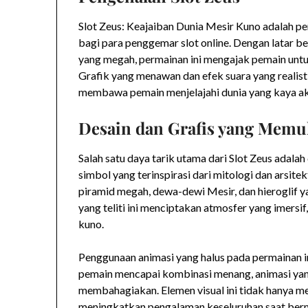
Slot Zeus: Keajaiban Dunia Mesir Kuno adalah 
bagi para penggemar slot online. Dengan latar b
yang megah, permainan ini mengajak pemain untu
Grafik yang menawan dan efek suara yang realist
membawa pemain menjelajahi dunia yang kaya aka
Desain dan Grafis yang Mem
Salah satu daya tarik utama dari Slot Zeus adala
simbol yang terinspirasi dari mitologi dan ars
piramid megah, dewa-dewi Mesir, dan hieroglif y
yang teliti ini menciptakan atmosfer yang imersi
kuno.
Penggunaan animasi yang halus pada permainan in
pemain mencapai kombinasi menang, animasi y
membahagiakan. Elemen visual ini tidak hanya m
meningkatkan pengalaman keseluruhan saat ber