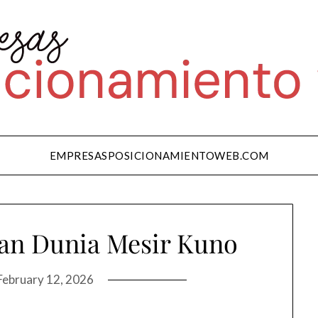
EMPRESASPOSICIONAMIENTOWEB.COM
ban Dunia Mesir Kuno
February 12, 2026