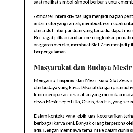
saat melihat simbol-simbol berbaris untuk mem
Atmosfer interaktivitas juga menjadi bagian pen
antarmuka yang ramah, membuatnya mudah untuk
dunia slot, fitur panduan yang tersedia dapat
Berbagai pilihan taruhan memungkinkan pemain
anggaran mereka, membuat Slot Zeus menjadi pi
berpengalaman.
Masyarakat dan Budaya Mesi
Mengambil inspirasi dari Mesir kuno, Slot Zeus
dan budaya yang kaya. Dikenal dengan piramidny
kuno merupakan peradaban yang memukau mata d
dewa Mesir, seperti Ra, Osiris, dan Isis, yang ser
Dalam konteks yang lebih luas, ketertarikan terh
berbagai karya seni. Banyak orang terpesona oleh
ada. Dengan membawa tema ini ke dalam dunia slo