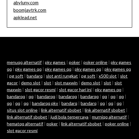
abyluny.com
boomjavtrk.com
apklead.net
menuqq alternatif
|
pkv games
|
poker
|
poker online
|
pkv games
qq
|
pkv games qq
|
pkv games qq
|
pkv games qq
|
pkv games qq
|
pg soft
|
bandarq
|
slot anti rungkat
|
pg soft
|
x500 slot
|
slot
gacor
|
demo slot
|
slot
|
slot maxwin
|
demo slot
|
slot
|
slot
maxwin
|
slot gacor resmi
|
slot gacor hari ini
|
pkv games qq
|
bandarqq
|
qq
|
bandarqq
|
bandarqq
|
bandarqq
|
qq
|
qq
|
qq
|
qq
|
qq
|
qq
|
bandarqq pkv
|
bandarq
|
bandarq
|
qq
|
qq
|
qq
|
situs slot online
|
link alternatif sbobet
|
link alternatif sbobet
|
link alternatif sbobet
|
judi bola terpercaya
|
murniqq alternatif
|
hematqq alternatif
|
poker
|
link alternatif sbobet
|
poker online
|
slot gacor resmi