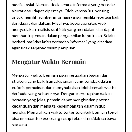
media sosial. Namun, tidak semua informasi yang beredar
akurat atau dapat dipercaya. Oleh karena itu, penting
untuk memilih sumber informasi yang memiliki reputasi baik
dan dapat diandalkan. Misalnya, beberapa situs web
menyediakan analisis statistik yang mendalam dan dapat
membantu pemain dalam pengambilan keputusan. Selalu
berhati-hati dan kritis terhadap informasi yang diterima
agar tidak terjebak dalam penipuan.
Mengatur Waktu Bermain
Mengatur waktu bermain juga merupakan bagian dari
strategi yang baik. Banyak pemain yang terjebak dalam
euforia permainan dan menghabiskan lebih banyak waktu
daripada yang seharusnya. Dengan menetapkan waktu
bermain yang jelas, pemain dapat menghindari potensi
kecanduan dan menjaga keseimbangan dalam hidup
mereka. Menyisihkan waktu tertentu untuk bermain togel
bisa membantu seseorang tetap fokus dan tidak terbawa
suasana.