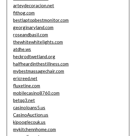
arteydecoracion.net
fithog.com
bestlaptopbestmonitor.com
georginaryland.com
roseandbasil.com
thewhitewhitelights.com
atdhe.ws
heckrodtwetland.org
halfheardinthestillness.com
mybestmassagechair.com
ericreed.net
fluxetine.com
mobilecasino8760.com
betqq3.net
casinoloans5.us
CasinoAuction.us
kipooglecouk.us
mykitchennhome.com