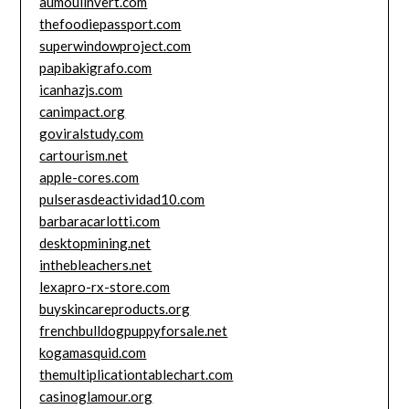
aumoulinvert.com
thefoodiepassport.com
superwindowproject.com
papibakigrafo.com
icanhazjs.com
canimpact.org
goviralstudy.com
cartourism.net
apple-cores.com
pulserasdeactividad10.com
barbaracarlotti.com
desktopmining.net
inthebleachers.net
lexapro-rx-store.com
buyskincareproducts.org
frenchbulldogpuppyforsale.net
kogamasquid.com
themultiplicationtablechart.com
casinoglamour.org