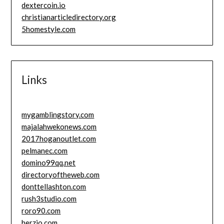
dextercoin.io
christianarticledirectory.org
5homestyle.com
Links
mygamblingstory.com
majalahwekonews.com
2017hoganoutlet.com
pelmanec.com
domino99qq.net
directoryoftheweb.com
donttellashton.com
rush3studio.com
roro90.com
herzio.com