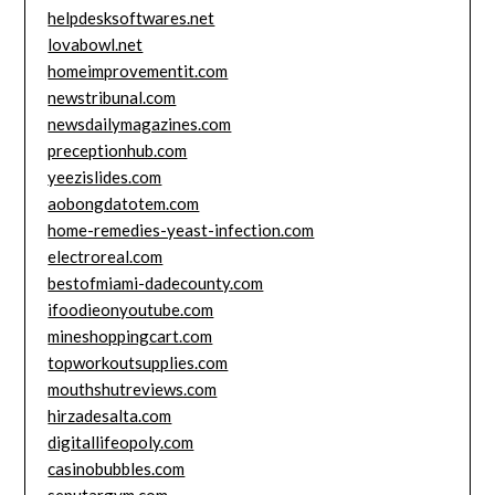
helpdesksoftwares.net
lovabowl.net
homeimprovementit.com
newstribunal.com
newsdailymagazines.com
preceptionhub.com
yeezislides.com
aobongdatotem.com
home-remedies-yeast-infection.com
electroreal.com
bestofmiami-dadecounty.com
ifoodieonyoutube.com
mineshoppingcart.com
topworkoutsupplies.com
mouthshutreviews.com
hirzadesalta.com
digitallifeopoly.com
casinobubbles.com
seputargym.com