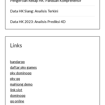
Pengertian Rekap HK: Panduan Komprehensif
Data HK Siang: Analisis Terkini
Data HK 2023: Analisis Prediksi 4D
Links
bandarqq
daftar pkv games
pkv dominoqq
pkv qq
mahjong demo
link slot
dominoqq
qq online