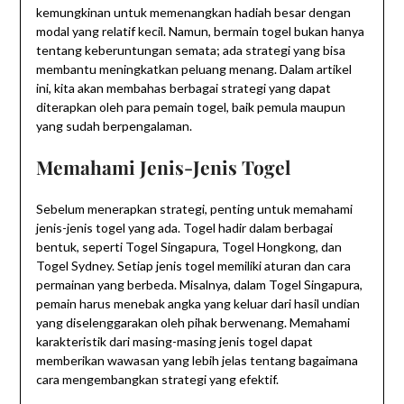
kemungkinan untuk memenangkan hadiah besar dengan
modal yang relatif kecil. Namun, bermain togel bukan hanya
tentang keberuntungan semata; ada strategi yang bisa
membantu meningkatkan peluang menang. Dalam artikel
ini, kita akan membahas berbagai strategi yang dapat
diterapkan oleh para pemain togel, baik pemula maupun
yang sudah berpengalaman.
Memahami Jenis-Jenis Togel
Sebelum menerapkan strategi, penting untuk memahami
jenis-jenis togel yang ada. Togel hadir dalam berbagai
bentuk, seperti Togel Singapura, Togel Hongkong, dan
Togel Sydney. Setiap jenis togel memiliki aturan dan cara
permainan yang berbeda. Misalnya, dalam Togel Singapura,
pemain harus menebak angka yang keluar dari hasil undian
yang diselenggarakan oleh pihak berwenang. Memahami
karakteristik dari masing-masing jenis togel dapat
memberikan wawasan yang lebih jelas tentang bagaimana
cara mengembangkan strategi yang efektif.