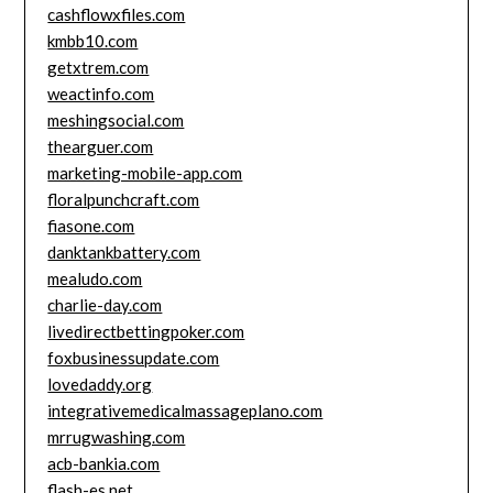
cashflowxfiles.com
kmbb10.com
getxtrem.com
weactinfo.com
meshingsocial.com
thearguer.com
marketing-mobile-app.com
floralpunchcraft.com
fiasone.com
danktankbattery.com
mealudo.com
charlie-day.com
livedirectbettingpoker.com
foxbusinessupdate.com
lovedaddy.org
integrativemedicalmassageplano.com
mrrugwashing.com
acb-bankia.com
flash-es.net