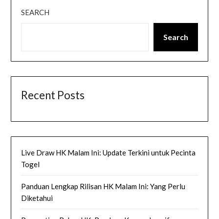
SEARCH
Search
Recent Posts
Live Draw HK Malam Ini: Update Terkini untuk Pecinta
Togel
Panduan Lengkap Rilisan HK Malam Ini: Yang Perlu
Diketahui