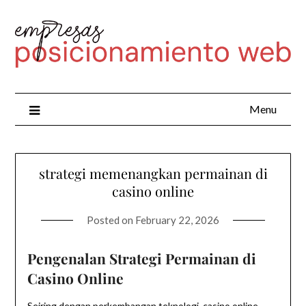
Menu
strategi memenangkan permainan di
casino online
Posted on
February 22, 2026
Pengenalan Strategi Permainan di
Casino Online
Seiring dengan perkembangan teknologi, casino online