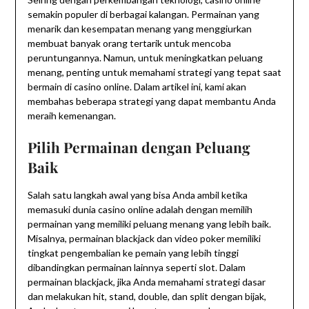
semakin populer di berbagai kalangan. Permainan yang
menarik dan kesempatan menang yang menggiurkan
membuat banyak orang tertarik untuk mencoba
peruntungannya. Namun, untuk meningkatkan peluang
menang, penting untuk memahami strategi yang tepat saat
bermain di casino online. Dalam artikel ini, kami akan
membahas beberapa strategi yang dapat membantu Anda
meraih kemenangan.
Pilih Permainan dengan Peluang
Baik
Salah satu langkah awal yang bisa Anda ambil ketika
memasuki dunia casino online adalah dengan memilih
permainan yang memiliki peluang menang yang lebih baik.
Misalnya, permainan blackjack dan video poker memiliki
tingkat pengembalian ke pemain yang lebih tinggi
dibandingkan permainan lainnya seperti slot. Dalam
permainan blackjack, jika Anda memahami strategi dasar
dan melakukan hit, stand, double, dan split dengan bijak,