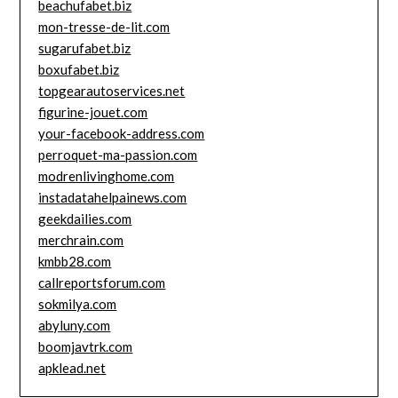
beachufabet.biz
mon-tresse-de-lit.com
sugarufabet.biz
boxufabet.biz
topgearautoservices.net
figurine-jouet.com
your-facebook-address.com
perroquet-ma-passion.com
modrenlivinghome.com
instadatahelpainews.com
geekdailies.com
merchrain.com
kmbb28.com
callreportsforum.com
sokmilya.com
abyluny.com
boomjavtrk.com
apklead.net