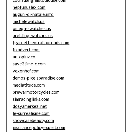
neptunuslex.com
auguri-di-natale.info
michelewatch.us
omega--watches.us
breitling-watches.us
tgarnettcentrallautoads.com
fixadvert.com
autopluz.co
save3time-c.com
vexonhcf.com
demos-pixelsparadise.com
mediatitude.com
prewarmotorcycles.com
simracinglinks.com
dosyamerkezi.net
le-surrealisme.com
showcasebeauty.com
insurancepolicyexpert.com