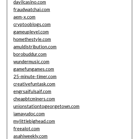
davilcasino.com
fraudwatchai.com
aem-x.com
cryptooblogs.com
gameuplevel.com
homethestyle.com
amuldistribution.com
borobuddur.com
wundermusic.com
gamefungames.com
25-minute-timer.com
creativefuntask.com
engrsaifulsaif.com
cheapbtcminers.com
unionstationtogeorgetown.com
iamayudoc.com
mylittlebighead.com
freealot.com
asahiweekly.com