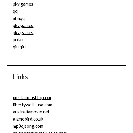
pkv games
qq
ahliqq
pkv games
pkv games
poker
qiu qiu
Links
jimsfamousbbq.com
libertywalk-usa.com
australiamovie.net
gizmobird.co.uk
mp3djsong.com
coursdanglaistoulouse.com