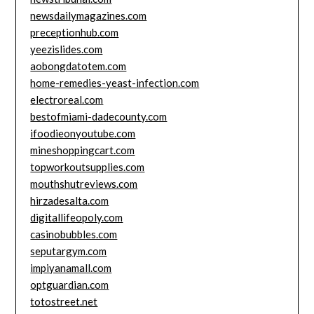
newsdailymagazines.com
preceptionhub.com
yeezislides.com
aobongdatotem.com
home-remedies-yeast-infection.com
electroreal.com
bestofmiami-dadecounty.com
ifoodieonyoutube.com
mineshoppingcart.com
topworkoutsupplies.com
mouthshutreviews.com
hirzadesalta.com
digitallifeopoly.com
casinobubbles.com
seputargym.com
impiyanamall.com
optguardian.com
totostreet.net