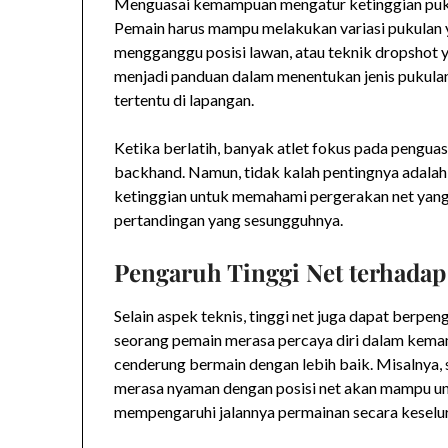
Menguasai kemampuan mengatur ketinggian pukul
Pemain harus mampu melakukan variasi pukulan y
mengganggu posisi lawan, atau teknik dropshot y
menjadi panduan dalam menentukan jenis pukulan
tertentu di lapangan.
Ketika berlatih, banyak atlet fokus pada penguas
backhand. Namun, tidak kalah pentingnya adalah
ketinggian untuk memahami pergerakan net yang 
pertandingan yang sesungguhnya.
Pengaruh Tinggi Net terhada
Selain aspek teknis, tinggi net juga dapat berpe
seorang pemain merasa percaya diri dalam kema
cenderung bermain dengan lebih baik. Misalnya,
merasa nyaman dengan posisi net akan mampu unt
mempengaruhi jalannya permainan secara keselu