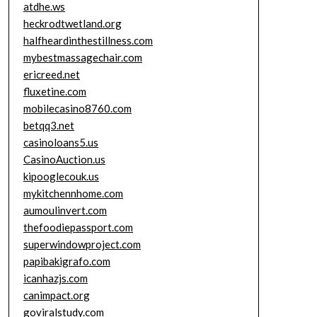
atdhe.ws
heckrodtwetland.org
halfheardinthestillness.com
mybestmassagechair.com
ericreed.net
fluxetine.com
mobilecasino8760.com
betqq3.net
casinoloans5.us
CasinoAuction.us
kipooglecouk.us
mykitchennhome.com
aumoulinvert.com
thefoodiepassport.com
superwindowproject.com
papibakigrafo.com
icanhazjs.com
canimpact.org
goviralstudy.com