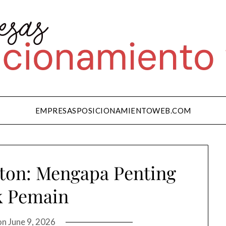
EMPRESASPOSICIONAMIENTOWEB.COM
ton: Mengapa Penting
k Pemain
on
June 9, 2026