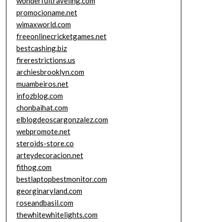
wonderfultraveling.com
promocioname.net
wimaxworld.com
freeonlinecricketgames.net
bestcashing.biz
firerestrictions.us
archiesbrooklyn.com
muambeiros.net
infozblog.com
chonbaihat.com
elblogdeoscargonzalez.com
webpromote.net
steroids-store.co
arteydecoracion.net
fithog.com
bestlaptopbestmonitor.com
georginaryland.com
roseandbasil.com
thewhitewhitelights.com