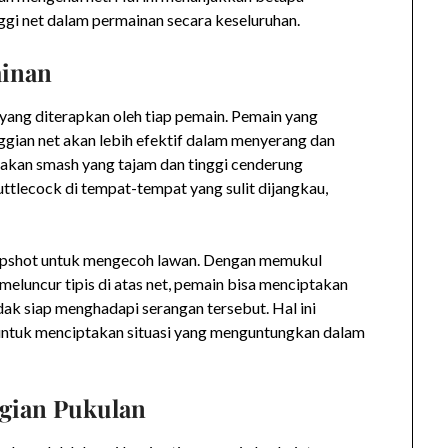
i net dalam permainan secara keseluruhan.
ainan
yang diterapkan oleh tiap pemain. Pemain yang
ian net akan lebih efektif dalam menyerang dan
akan smash yang tajam dan tinggi cenderung
lecock di tempat-tempat yang sulit dijangkau,
ropshot untuk mengecoh lawan. Dengan memukul
meluncur tipis di atas net, pemain bisa menciptakan
ak siap menghadapi serangan tersebut. Hal ini
 untuk menciptakan situasi yang menguntungkan dalam
gian Pukulan