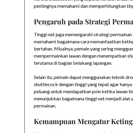
pentingnya memahami dan memperhitungkan tingg
Pengaruh pada Strategi Perm
Tinggi net juga memengaruhi strategi permainan 
memahami bagaimana cara memanfaatkan ketingg
bertahan. Misalnya, pemain yang sering menggun
mempermainkan lawan dengan menempatkan shutt
terutama di bagian belakang lapangan.
Selain itu, pemain dapat menggunakan teknik d
shuttlecock dengan tinggi yang tepat agar hanya 
peluang untuk mendapatkan poin ketika lawan tid
menunjukkan bagaimana tinggi net menjadi alat
permainan.
Kemampuan Mengatur Keting